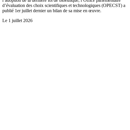
l’adoption de la dernière loi de bioéthique, l’Office parlementaire
d’évaluation des choix scientifiques et technologiques (OPECST) a
publié 1er juillet dernier un bilan de sa mise en œuvre.
Le
1 juillet 2026