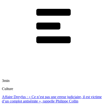
3min
Culture
Affaire Dreyfus : « Ce n’est pas une erreur judiciaire, il est victime
d’un complot antisémite », rappelle Philippe Collin