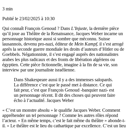
3 min
Publié le
23/02/2025 à 10:30
Qui connaît François Genoud ? Dans
L’Injuste
, la dernière pièce
qu’il joue au Théâtre de la Renaissance, Jacques Weber incarne un
personnage historique aussi si sombre que méconnu. Suisse
lausannois, devenu pro-nazi, éditeur de
Mein Kampf
, il s’est arrogé
après la seconde guerre mondiale les droits d’auteurs d’Hitler ou de
Goebbels. Négationniste, il s’est engagé auprès des nationalistes
arabes les plus radicaux et des fronts de libération algériens ou
égyptien. Cette pièce fictionnelle, imagine à la fin de sa vie, son
interview par une journaliste israélienne.
Dans Shakespeare aussi il y a des immenses salopards.
La différence c’est que le passé met à distance. Ce qui
fait peur, c’est que François Genoud -banquier nazi- est
un personnage récent. Il dit des choses qui peuvent faire
écho à l’actualité. Jacques Weber
« C’est un monstre absolu » le qualifie Jacques Weber. Comment
appréhender un tel personnage ? Comme les autres rôles répond
l’acteur. « En même temps, c’est le fait même du théâtre » abonde-t-
il. « Le théâtre est le lieu du cathartique par excellence. C’est un lieu