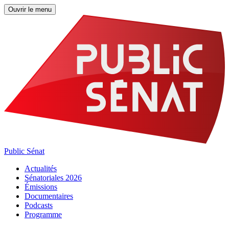
Ouvrir le menu
Public Sénat
Actualités
Sénatoriales 2026
Émissions
Documentaires
Podcasts
Programme