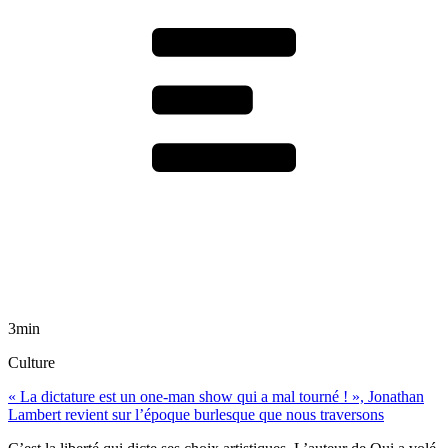
3min
Culture
« La dictature est un one-man show qui a mal tourné ! », Jonathan
Lambert revient sur l’époque burlesque que nous traversons