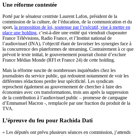
Une réforme contestée
Porté par le sénateur centriste Laurent Lafon, président de la
commission de la culture, de l’éducation, de la communication et du
sport,
la proposition de loi, soutenue par l’exécutif, vise à mettre en
place une holding
, c’est-à-dire une entité qui viendrait chapeauter
France Télévisions, Radio France, et l’Institut national de
l’audiovisuel (INA), l’objectif étant de favoriser les synergies face à
la concurrence des plateformes de streaming. Contrairement à ce que
prévoit le texte initial, le gouvernement pourrait choisir d’exclure
France Médias Monde (RFI et France 24) de cette holding.
Mais la réforme suscite de nombreuses inquiétudes chez les
journalistes du service public, qui redoutent notamment de voir les
différentes rédactions perdre leur spécificité. Les syndicats
reprochent également au gouvernement de chercher à faire des
économies avec ces transformations, trois ans après la suppression
de la contribution à l’audiovisuel public – promesse de campagne
d’Emmanuel Macron -, remplacée par une fraction du produit de la
TVA.
L’épreuve du feu pour Rachida Dati
« Les députés ont prévu plusieurs séances en commission, j’attends