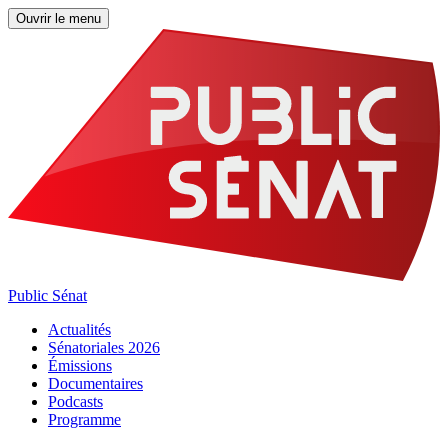
Ouvrir le menu
Public Sénat
Actualités
Sénatoriales 2026
Émissions
Documentaires
Podcasts
Programme