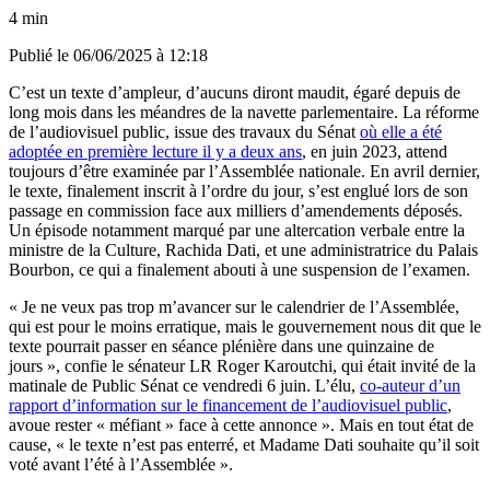
4 min
Publié le
06/06/2025 à 12:18
C’est un texte d’ampleur, d’aucuns diront maudit, égaré depuis de
long mois dans les méandres de la navette parlementaire. La réforme
de l’audiovisuel public, issue des travaux du Sénat
où elle a été
adoptée en première lecture il y a deux ans
, en juin 2023, attend
toujours d’être examinée par l’Assemblée nationale. En avril dernier,
le texte, finalement inscrit à l’ordre du jour, s’est englué lors de son
passage en commission face aux milliers d’amendements déposés.
Un épisode notamment marqué par une altercation verbale entre la
ministre de la Culture, Rachida Dati, et une administratrice du Palais
Bourbon, ce qui a finalement abouti à une suspension de l’examen.
« Je ne veux pas trop m’avancer sur le calendrier de l’Assemblée,
qui est pour le moins erratique, mais le gouvernement nous dit que le
texte pourrait passer en séance plénière dans une quinzaine de
jours », confie le sénateur LR Roger Karoutchi, qui était invité de la
matinale de Public Sénat ce vendredi 6 juin. L’élu,
co-auteur d’un
rapport d’information sur le financement de l’audiovisuel public
,
avoue rester « méfiant » face à cette annonce ». Mais en tout état de
cause, « le texte n’est pas enterré, et Madame Dati souhaite qu’il soit
voté avant l’été à l’Assemblée ».