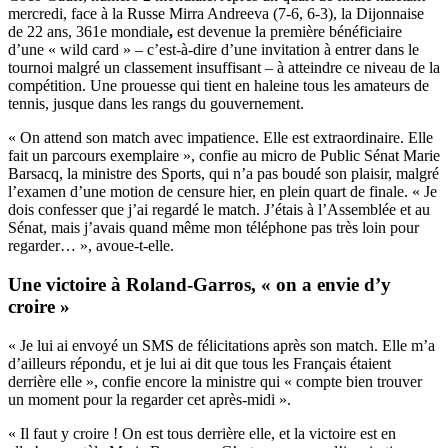
mercredi, face à la Russe Mirra Andreeva (7-6, 6-3), la Dijonnaise
de 22 ans, 361e mondiale
,
est devenue la première bénéficiaire
d’une « wild card » – c’est-à-dire d’une invitation à entrer dans le
tournoi malgré un classement insuffisant – à atteindre ce niveau de la
compétition. Une prouesse qui tient en haleine tous les amateurs de
tennis, jusque dans les rangs du gouvernement.
« On attend son match avec impatience. Elle est extraordinaire. Elle
fait un parcours exemplaire », confie au micro de Public Sénat Marie
Barsacq, la ministre des Sports, qui n’a pas boudé son plaisir, malgré
l’examen d’une motion de censure hier, en plein quart de finale. « Je
dois confesser que j’ai regardé le match. J’étais à l’Assemblée et au
Sénat, mais j’avais quand même mon téléphone pas très loin pour
regarder… », avoue-t-elle.
Une victoire à Roland-Garros, « on a envie d’y
croire »
« Je lui ai envoyé un SMS de félicitations après son match. Elle m’a
d’ailleurs répondu, et je lui ai dit que tous les Français étaient
derrière elle », confie encore la ministre qui « compte bien trouver
un moment pour la regarder cet après-midi ».
« Il faut y croire ! On est tous derrière elle, et la victoire est en