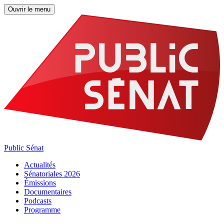
Ouvrir le menu
Public Sénat
Actualités
Sénatoriales 2026
Émissions
Documentaires
Podcasts
Programme