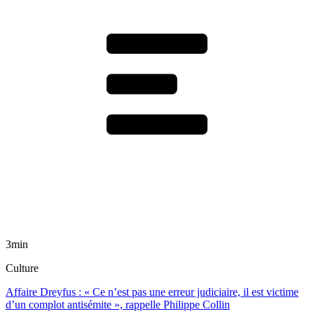
3min
Culture
Affaire Dreyfus : « Ce n’est pas une erreur judiciaire, il est victime
d’un complot antisémite », rappelle Philippe Collin