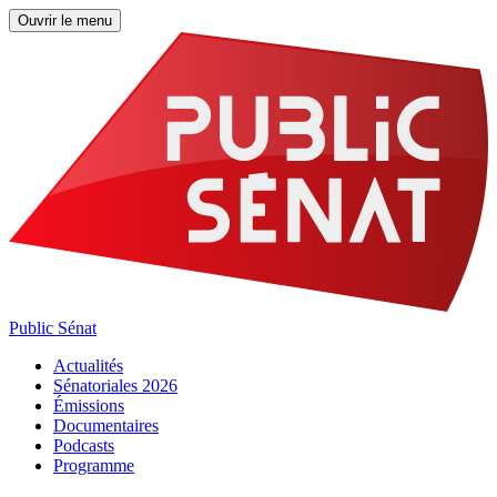
Ouvrir le menu
Public Sénat
Actualités
Sénatoriales 2026
Émissions
Documentaires
Podcasts
Programme