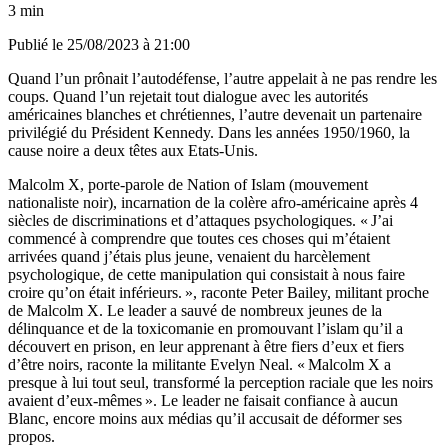
3 min
Publié le
25/08/2023 à 21:00
Quand l’un prônait l’autodéfense, l’autre appelait à ne pas rendre les
coups. Quand l’un rejetait tout dialogue avec les autorités
américaines blanches et chrétiennes, l’autre devenait un partenaire
privilégié du Président Kennedy. Dans les années 1950/1960, la
cause noire a deux têtes aux Etats-Unis.
Malcolm X, porte-parole de Nation of Islam (mouvement
nationaliste noir), incarnation de la colère afro-américaine après 4
siècles de discriminations et d’attaques psychologiques. « J’ai
commencé à comprendre que toutes ces choses qui m’étaient
arrivées quand j’étais plus jeune, venaient du harcèlement
psychologique, de cette manipulation qui consistait à nous faire
croire qu’on était inférieurs. », raconte Peter Bailey, militant proche
de Malcolm X. Le leader a sauvé de nombreux jeunes de la
délinquance et de la toxicomanie en promouvant l’islam qu’il a
découvert en prison, en leur apprenant à être fiers d’eux et fiers
d’être noirs, raconte la militante Evelyn Neal. « Malcolm X a
presque à lui tout seul, transformé la perception raciale que les noirs
avaient d’eux-mêmes ». Le leader ne faisait confiance à aucun
Blanc, encore moins aux médias qu’il accusait de déformer ses
propos.