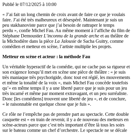
Publié le
07/12/2025 à 10:00
« J’ai fait un long chemin de croix avant de faire ce que je voulais
faire. J’ai été très malheureux et désespéré. Maintenant je suis un
peu stakhanoviste parce que j’ai besoin de rattraper le temps
perdu », confie Michel Fau. Au même moment à l’affiche du film de
Stéphane Demoustier
L’inconnu de la grande arche
et au théâtre de
la Michodière dans la pièce
La Jalousie
de Sacha Guitry, comme
comédien et metteur en scène, l’artiste multiplie les projets.
Metteur en scène et acteur : la méthode Fau
Un véritable hyperactif de la comédie, qui ne cache pas sa rigueur et
son exigence lorsqu’il met en scène une pièce de théâtre : « je suis
très maniaque très psychorigide, donc tout est réglé, les mouvements
et même la tonalité de la voix », mais Michel Fau concède toutefois
qu’« en même temps il y a une liberté parce que je suis pour un jeu
très incarné et même par moment extravagant, et un peu surréaliste.
Donc [les comédiens] trouvent une liberté de jeu », et de conclure,
« le raisonnable est quelque chose que je fuis ».
Ce rôle ne l’empêche pas de prendre part au spectacle. Cette double
casquette est « en train de revenir, il y a de nouveau des metteurs en
scène-acteurs parce que c’est très important d’être là tous les soirs
sur le bateau comme un chef d’orchestre. Le spectacle ne se décale