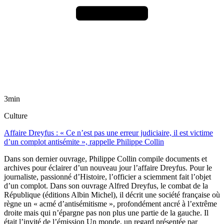
3min
Culture
Affaire Dreyfus : « Ce n’est pas une erreur judiciaire, il est victime
d’un complot antisémite », rappelle Philippe Collin
Dans son dernier ouvrage, Philippe Collin compile documents et
archives pour éclairer d’un nouveau jour l’affaire Dreyfus. Pour le
journaliste, passionné d’Histoire, l’officier a sciemment fait l’objet
d’un complot. Dans son ouvrage Alfred Dreyfus, le combat de la
République (éditions Albin Michel), il décrit une société française où
règne un « acmé d’antisémitisme », profondément ancré à l’extrême
droite mais qui n’épargne pas non plus une partie de la gauche. Il
était l’invité de l’émission Un monde, un regard présentée par