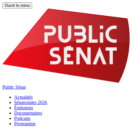
Ouvrir le menu
Public Sénat
Actualités
Sénatoriales 2026
Émissions
Documentaires
Podcasts
Programme