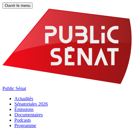
Ouvrir le menu
Public Sénat
Actualités
Sénatoriales 2026
Émissions
Documentaires
Podcasts
Programme