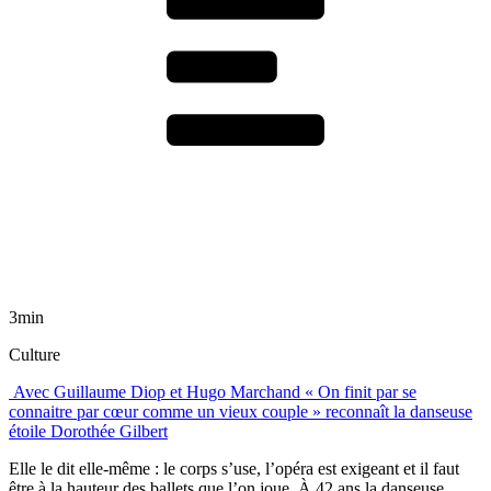
3min
Culture
Avec Guillaume Diop et Hugo Marchand « On finit par se
connaitre par cœur comme un vieux couple » reconnaît la danseuse
étoile Dorothée Gilbert
Elle le dit elle-même : le corps s’use, l’opéra est exigeant et il faut
être à la hauteur des ballets que l’on joue. À 42 ans la danseuse