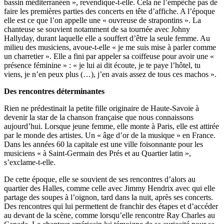
bassin méditerranéen », revendique-t-elle. Cela ne l’empêche pas de
faire les premières parties des concerts en tête d’affiche. A l’époque
elle est ce que l’on appelle une « ouvreuse de strapontins ». La
chanteuse se souvient notamment de sa tournée avec Johny
Hallyday, durant laquelle elle a souffert d’être la seule femme. Au
milieu des musiciens, avoue-t-elle « je me suis mise à parler comme
un charretier ». Elle a fini par appeler sa coiffeuse pour avoir une «
présence féminine » : « je lui ai dit écoute, je te paye l’hôtel, tu
viens, je n’en peux plus (…), j’en avais assez de tous ces machos ».
Des rencontres déterminantes
Rien ne prédestinait la petite fille originaire de Haute-Savoie à
devenir la star de la chanson française que nous connaissons
aujourd’hui. Lorsque jeune femme, elle monte à Paris, elle est attirée
par le monde des artistes. Un « âge d’or de la musique » en France.
Dans les années 60 la capitale est une ville foisonnante pour les
musiciens « à Saint-Germain des Prés et au Quartier latin »,
s’exclame-t-elle.
De cette époque, elle se souvient de ses rencontres d’alors au
quartier des Halles, comme celle avec Jimmy Hendrix avec qui elle
partage des soupes à l’oignon, tard dans la nuit, après ses concerts.
Des rencontres qui lui permettent de franchir des étapes et d’accéder
au devant de la scène, comme lorsqu’elle rencontre Ray Charles au