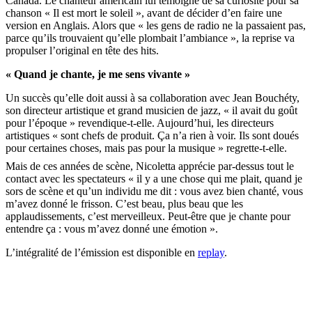
Canada. Le chanteur américain lui témoigne de sa curiosité pour sa
chanson « Il est mort le soleil », avant de décider d’en faire une
version en Anglais. Alors que « les gens de radio ne la passaient pas,
parce qu’ils trouvaient qu’elle plombait l’ambiance », la reprise va
propulser l’original en tête des hits.
« Quand je chante, je me sens vivante »
Un succès qu’elle doit aussi à sa collaboration avec Jean Bouchéty,
son directeur artistique et grand musicien de jazz, « il avait du goût
pour l’époque » revendique-t-elle. Aujourd’hui, les directeurs
artistiques « sont chefs de produit. Ça n’a rien à voir. Ils sont doués
pour certaines choses, mais pas pour la musique » regrette-t-elle.
Mais de ces années de scène, Nicoletta apprécie par-dessus tout le
contact avec les spectateurs « il y a une chose qui me plait, quand je
sors de scène et qu’un individu me dit : vous avez bien chanté, vous
m’avez donné le frisson. C’est beau, plus beau que les
applaudissements, c’est merveilleux. Peut-être que je chante pour
entendre ça : vous m’avez donné une émotion ».
L’intégralité de l’émission est disponible en
replay
.