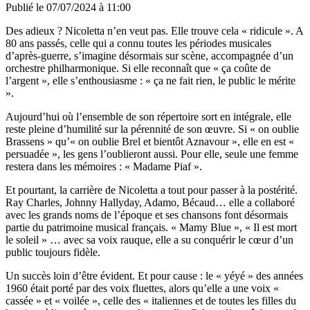
Publié le
07/07/2024 à 11:00
Des adieux ? Nicoletta n’en veut pas. Elle trouve cela « ridicule ». A
80 ans passés, celle qui a connu toutes les périodes musicales
d’après-guerre, s’imagine désormais sur scène, accompagnée d’un
orchestre philharmonique. Si elle reconnaît que « ça coûte de
l’argent », elle s’enthousiasme : « ça ne fait rien, le public le mérite
».
Aujourd’hui où l’ensemble de son répertoire sort en intégrale, elle
reste pleine d’humilité sur la pérennité de son œuvre. Si « on oublie
Brassens » qu’« on oublie Brel et bientôt Aznavour », elle en est «
persuadée », les gens l’oublieront aussi. Pour elle, seule une femme
restera dans les mémoires : « Madame Piaf ».
Et pourtant, la carrière de Nicoletta a tout pour passer à la postérité.
Ray Charles, Johnny Hallyday, Adamo, Bécaud… elle a collaboré
avec les grands noms de l’époque et ses chansons font désormais
partie du patrimoine musical français. « Mamy Blue », « Il est mort
le soleil » … avec sa voix rauque, elle a su conquérir le cœur d’un
public toujours fidèle.
Un succès loin d’être évident. Et pour cause : le « yéyé » des années
1960 était porté par des voix fluettes, alors qu’elle a une voix «
cassée » et « voilée », celle des « italiennes et de toutes les filles du