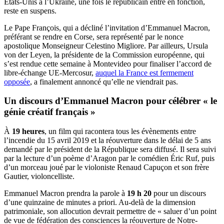
Etats-Unis à l’Ukraine, une fois le républicain entré en fonction,
reste en suspens.
Le Pape François, qui a décliné l’invitation d’Emmanuel Macron,
préférant se rendre en Corse, sera représenté par le nonce
apostolique Monseigneur Celestino Migliore. Par ailleurs, Ursula
von der Leyen, la présidente de la Commission européenne, qui
s’est rendue cette semaine à Montevideo pour finaliser l’accord de
libre-échange UE-Mercosur,
auquel la France est fermement
opposée
, a finalement annoncé qu’elle ne viendrait pas.
Un discours d’Emmanuel Macron pour célébrer « le
génie créatif français »
À
19 heures
, un film qui racontera tous les évènements entre
l’incendie du 15 avril 2019 et la réouverture dans le délai de 5 ans
demandé par le président de la République sera diffusé. Il sera suivi
par la lecture d’un poème d’Aragon par le comédien Éric Ruf, puis
d’un morceau joué par le violoniste Renaud Capuçon et son frère
Gautier, violoncelliste.
Emmanuel Macron prendra la parole à
19 h 20
pour un discours
d’une quinzaine de minutes a priori. Au-delà de la dimension
patrimoniale, son allocution devrait permettre de « saluer d’un point
de vue de fédération des consciences la réouverture de Notre-