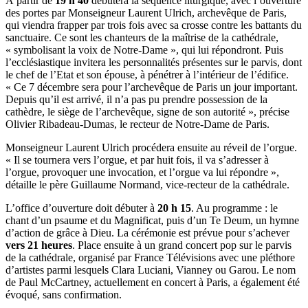
À partir de
19 h 40
débutera la séquence liturgique, avec l’ouverture
des portes par Monseigneur Laurent Ulrich, archevêque de Paris,
qui viendra frapper par trois fois avec sa crosse contre les battants du
sanctuaire. Ce sont les chanteurs de la maîtrise de la cathédrale,
« symbolisant la voix de Notre-Dame », qui lui répondront. Puis
l’ecclésiastique invitera les personnalités présentes sur le parvis, dont
le chef de l’Etat et son épouse, à pénétrer à l’intérieur de l’édifice.
« Ce 7 décembre sera pour l’archevêque de Paris un jour important.
Depuis qu’il est arrivé, il n’a pas pu prendre possession de la
cathèdre, le siège de l’archevêque, signe de son autorité », précise
Olivier Ribadeau-Dumas, le recteur de Notre-Dame de Paris.
Monseigneur Laurent Ulrich procédera ensuite au réveil de l’orgue.
« Il se tournera vers l’orgue, et par huit fois, il va s’adresser à
l’orgue, provoquer une invocation, et l’orgue va lui répondre »,
détaille le père Guillaume Normand, vice-recteur de la cathédrale.
L’office d’ouverture doit débuter à
20 h 15
. Au programme : le
chant d’un psaume et du Magnificat, puis d’un Te Deum, un hymne
d’action de grâce à Dieu. La cérémonie est prévue pour s’achever
vers 21 heures
. Place ensuite à un grand concert pop sur le parvis
de la cathédrale, organisé par France Télévisions avec une pléthore
d’artistes parmi lesquels Clara Luciani, Vianney ou Garou. Le nom
de Paul McCartney, actuellement en concert à Paris, a également été
évoqué, sans confirmation.