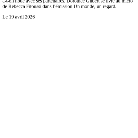
a-t-on noué avec ses partenaires, Dorothée Gilbert se livre au micro
de Rebecca Fitoussi dans l’émission Un monde, un regard.
Le
19 avril 2026