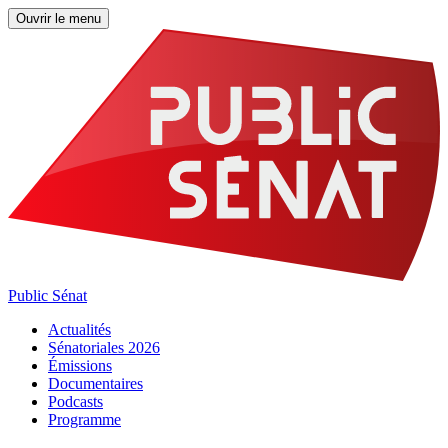
Ouvrir le menu
Public Sénat
Actualités
Sénatoriales 2026
Émissions
Documentaires
Podcasts
Programme