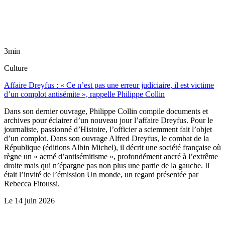
3min
Culture
Affaire Dreyfus : « Ce n’est pas une erreur judiciaire, il est victime
d’un complot antisémite », rappelle Philippe Collin
Dans son dernier ouvrage, Philippe Collin compile documents et
archives pour éclairer d’un nouveau jour l’affaire Dreyfus. Pour le
journaliste, passionné d’Histoire, l’officier a sciemment fait l’objet
d’un complot. Dans son ouvrage Alfred Dreyfus, le combat de la
République (éditions Albin Michel), il décrit une société française où
règne un « acmé d’antisémitisme », profondément ancré à l’extrême
droite mais qui n’épargne pas non plus une partie de la gauche. Il
était l’invité de l’émission Un monde, un regard présentée par
Rebecca Fitoussi.
Le
14 juin 2026