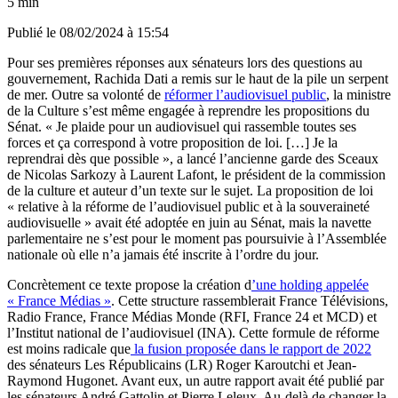
5 min
Publié le
08/02/2024 à 15:54
Pour ses premières réponses aux sénateurs lors des questions au
gouvernement, Rachida Dati a remis sur le haut de la pile un serpent
de mer. Outre sa volonté de
réformer l’audiovisuel public
, la ministre
de la Culture s’est même engagée à reprendre les propositions du
Sénat. « Je plaide pour un audiovisuel qui rassemble toutes ses
forces et ça correspond à votre proposition de loi. […] Je la
reprendrai dès que possible », a lancé l’ancienne garde des Sceaux
de Nicolas Sarkozy à Laurent Lafont, le président de la commission
de la culture et auteur d’un texte sur le sujet. La proposition de loi
« relative à la réforme de l’audiovisuel public et à la souveraineté
audiovisuelle » avait été adoptée en juin au Sénat, mais la navette
parlementaire ne s’est pour le moment pas poursuivie à l’Assemblée
nationale où elle n’a jamais été inscrite à l’ordre du jour.
Concrètement ce texte propose la création d
’une holding appelée
« France Médias »
. Cette structure rassemblerait France Télévisions,
Radio France, France Médias Monde (RFI, France 24 et MCD) et
l’Institut national de l’audiovisuel (INA). Cette formule de réforme
est moins radicale que
la fusion proposée dans le rapport de 2022
des sénateurs Les Républicains (LR) Roger Karoutchi et Jean-
Raymond Hugonet. Avant eux, un autre rapport avait été publié par
les sénateurs André Gattolin et Pierre Leleux. Au-delà de changer la