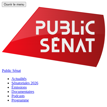
Ouvrir le menu
Public Sénat
Actualités
Sénatoriales 2026
Émissions
Documentaires
Podcasts
Programme