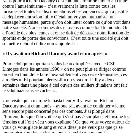
Mais pour Richard Dacoury ce serait une erreur de limiter à la lutte
contre l’antisémitisme « c’est vraiment la lutte contre tous les
racismes et toutes les discriminations et les violences » qui a justifié
ce déplacement selon lui. « C’était un voyage humaniste, un
message humaniste, parce qu’on doit lutter contre ce qu’on voit dans
notre société. Nous sommes des citoyens comme tout le monde. On
a l’oreille des plus jeunes et on se doit de dépasser notre fonction de
sportifs et de porter des convictions. C’est toute une société qui doit
se mettre debout et dire non » ajoute-t-il.
« Il y avait un Richard Dacoury avant et un après. »
Pour celui qui remporta ses plus beaux trophées avec le CSP
Limoges dans les années 1990 « on ne peut plus se diriger comme
on est en train de le faire inexorablement vers ces extrémismes, ces
atrocités ». Et pourtant alerte-t-il « on y va droit ! Il y a deux
semaines dans une place à ciel ouvert des milliers d’italiens ont fait
le salut nazi sans se cacher ».
Une visite qui a marqué le basketteur « Il y avait un Richard
Dacoury avant et un après » avoue t-il, avant de continuer « je me
sens encore plus concerné par ces combats. J’ai plongé dans
l’horreur, lorsque l’on voit ce qui s’est passé sur place, et lorsque les
témoins qui l’ont vécu vous explique ! Ce que vous voyez autour de
vous ça vous glace le sang et vous dites je ne veux pas que ça se
reproduise. On doit se battre tous ensemble » conclue-t-il.