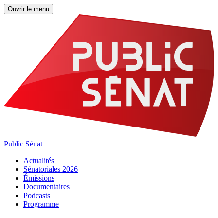
Ouvrir le menu
Public Sénat
Actualités
Sénatoriales 2026
Émissions
Documentaires
Podcasts
Programme