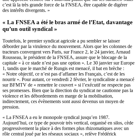
c’est là la très grande force de la FNSEA, être capable de digérer
des intérêts divergents. »
« La FNSEA a été le bras armé de l’Etat, davantage
qu’un outil syndical »
Toutefois, le premier syndicat agricole a pu sembler se laisser
déborder par la virulence du mouvement. Alors que les colonnes de
tracteurs convergent vers Paris, sur France 2, le 24 janvier, Arnaud
Rousseau, le président de la FNSEA, assure que le blocage de la
capitale « à ce stade n’est pas une option ». Le 30 janvier sur Europe
1, tandis que le marché de Rungis est menacé, il bat en brèche :
« Notre objectif, ce n’est pas d’affamer les Français, c’est de les
nourrir ». Pour autant, ce vendredi 2 février, le syndicaliste a menacé
sur BFMTV de « remettre le couvert » si l’exécutif ne respecte pas
ses promesses. Bien que la direction du syndicat ne cautionne pas la
violence et les débordements en marge de la mobilisation,
indirectement, ces évènements sont aussi devenus un moyen de
pression.
« La FNSEA a eu le monopole syndical jusqu’en 1987.
Aujourd’hui, ce type de pouvoir très vertical, organisé en silos, cède
progressivement la place à des formes plus rhizomatiques avec un
rôle central joué par les réseaux sociaux », relève Frédérick