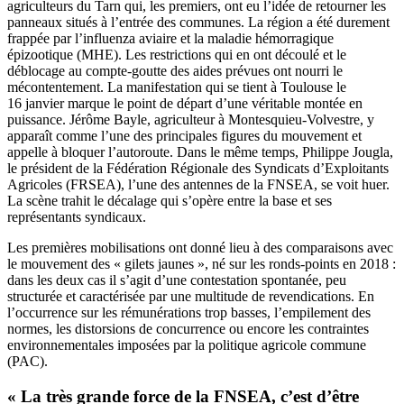
agriculteurs du Tarn qui, les premiers, ont eu l’idée de retourner les
panneaux situés à l’entrée des communes. La région a été durement
frappée par l’influenza aviaire et la maladie hémorragique
épizootique (MHE). Les restrictions qui en ont découlé et le
déblocage au compte-goutte des aides prévues ont nourri le
mécontentement. La manifestation qui se tient à Toulouse le
16 janvier marque le point de départ d’une véritable montée en
puissance. Jérôme Bayle, agriculteur à Montesquieu-Volvestre, y
apparaît comme l’une des principales figures du mouvement et
appelle à bloquer l’autoroute. Dans le même temps, Philippe Jougla,
le président de la Fédération Régionale des Syndicats d’Exploitants
Agricoles (FRSEA), l’une des antennes de la FNSEA, se voit huer.
La scène trahit le décalage qui s’opère entre la base et ses
représentants syndicaux.
Les premières mobilisations ont donné lieu à des comparaisons avec
le mouvement des « gilets jaunes », né sur les ronds-points en 2018 :
dans les deux cas il s’agit d’une contestation spontanée, peu
structurée et caractérisée par une multitude de revendications. En
l’occurrence sur les rémunérations trop basses, l’empilement des
normes, les distorsions de concurrence ou encore les contraintes
environnementales imposées par la politique agricole commune
(PAC).
« La très grande force de la FNSEA, c’est d’être