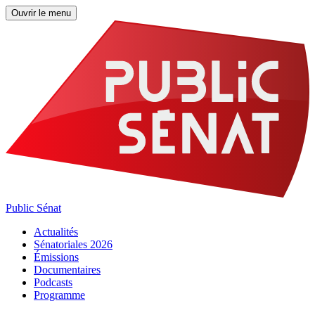
Ouvrir le menu
Public Sénat
Actualités
Sénatoriales 2026
Émissions
Documentaires
Podcasts
Programme