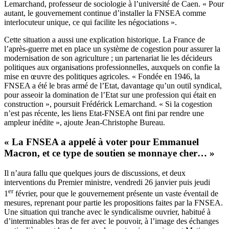
Lemarchand, professeur de sociologie à l’université de Caen. « Pour
autant, le gouvernement continue d’installer la FNSEA comme
interlocuteur unique, ce qui facilite les négociations ».
Cette situation a aussi une explication historique. La France de
l’après-guerre met en place un système de cogestion pour assurer la
modernisation de son agriculture ; un partenariat lie les décideurs
politiques aux organisations professionnelles, auxquels on confie la
mise en œuvre des politiques agricoles. « Fondée en 1946, la
FNSEA a été le bras armé de l’Etat, davantage qu’un outil syndical,
pour asseoir la domination de l’Etat sur une profession qui était en
construction », poursuit Frédérick Lemarchand. « Si la cogestion
n’est pas récente, les liens Etat-FNSEA ont fini par rendre une
ampleur inédite », ajoute Jean-Christophe Bureau.
« La FNSEA a appelé à voter pour Emmanuel
Macron, et ce type de soutien se monnaye cher… »
Il n’aura fallu que quelques jours de discussions, et deux
interventions du Premier ministre, vendredi 26 janvier puis jeudi
er
1
février, pour que le gouvernement présente un vaste éventail de
mesures, reprenant pour partie les propositions faites par la FNSEA.
Une situation qui tranche avec le syndicalisme ouvrier, habitué à
d’interminables bras de fer avec le pouvoir, à l’image des échanges