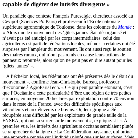
capable de digérer des intérêts divergents »
Un parallèle que conteste François Pureseigle, chercheur associé au
Cevipof (Sciences Po Paris) et professeur à l’Ecole nationale
supérieure agronomique de Toulouse, dans les colonnes du
Monde
:
« Alors que le mouvement des ‘gilets jaunes’était désorganisé et
n’avait pas été anticipé par les corps intermédiaires, celui des
agriculteurs est parti de fédérations locales, même si certaines ont été
surprises par l’ampleur du mouvement. Ils ont aussi reçu le soutien
des maires ruraux, qui n’ont pas remis en cause leurs actions de
panneaux retournés, alors qu’on ne peut pas en dire autant pour les
‘gilets jaunes’ ».
« A l’échelon local, les fédérations ont été présentes dès le début du
mouvement », confirme Jean-Christophe Bureau, professeur
d’économie à AgroParisTech. « Ce qui peut paraître étonnant, c’est
que l’Occitanie a cette particularité d’être une région de très petites
surfaces, en moyenne 20 hectares par exploitation contre 70 environ
dans le reste de la France, avec des difficultés spécifiques aux
viticulteurs et aux éleveurs de bovins. Or, leur grogne a été
récupérée sans difficulté par les exploitants de grande taille de la
FNSEA, qui ont su surfer sur le mouvement », explique-t-il. « À
première vue, les intérêts des agriculteurs occitans semblaient plutôt
se rapprocher de la ligne de La Confédération paysanne, qui prône
une approche centrée sur l’individu plutôt que sur les surfaces. Mais