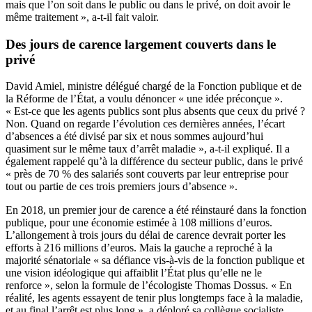
mais que l’on soit dans le public ou dans le privé, on doit avoir le
même traitement », a-t-il fait valoir.
Des jours de carence largement couverts dans le
privé
David Amiel, ministre délégué chargé de la Fonction publique et de
la Réforme de l’État, a voulu dénoncer « une idée préconçue ».
« Est-ce que les agents publics sont plus absents que ceux du privé ?
Non. Quand on regarde l’évolution ces dernières années, l’écart
d’absences a été divisé par six et nous sommes aujourd’hui
quasiment sur le même taux d’arrêt maladie », a-t-il expliqué. Il a
également rappelé qu’à la différence du secteur public, dans le privé
« près de 70 % des salariés sont couverts par leur entreprise pour
tout ou partie de ces trois premiers jours d’absence ».
En 2018, un premier jour de carence a été réinstauré dans la fonction
publique, pour une économie estimée à 108 millions d’euros.
L’allongement à trois jours du délai de carence devrait porter les
efforts à 216 millions d’euros. Mais la gauche a reproché à la
majorité sénatoriale « sa défiance vis-à-vis de la fonction publique et
une vision idéologique qui affaiblit l’État plus qu’elle ne le
renforce », selon la formule de l’écologiste Thomas Dossus. « En
réalité, les agents essayent de tenir plus longtemps face à la maladie,
et au final l’arrêt est plus long », a déploré
sa collègue socialiste