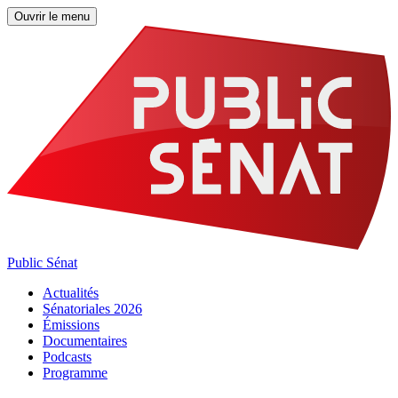
Ouvrir le menu
Public Sénat
Actualités
Sénatoriales 2026
Émissions
Documentaires
Podcasts
Programme