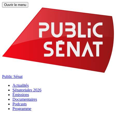
Ouvrir le menu
Public Sénat
Actualités
Sénatoriales 2026
Émissions
Documentaires
Podcasts
Programme