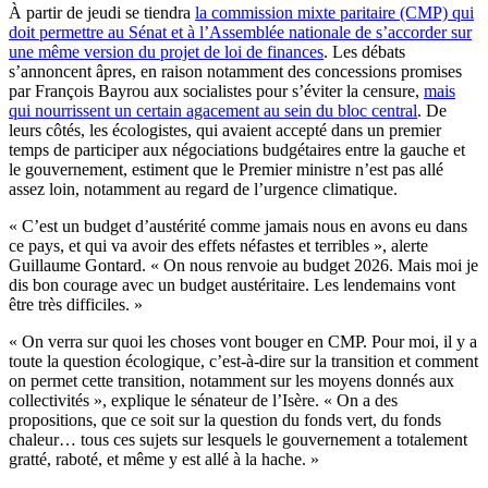
À partir de jeudi se tiendra
la commission mixte paritaire (CMP) qui
doit permettre au Sénat et à l’Assemblée nationale de s’accorder sur
une même version du projet de loi de finances
. Les débats
s’annoncent âpres, en raison notamment des concessions promises
par François Bayrou aux socialistes pour s’éviter la censure,
mais
qui nourrissent un certain agacement au sein du bloc central
. De
leurs côtés, les écologistes, qui avaient accepté dans un premier
temps de participer aux négociations budgétaires entre la gauche et
le gouvernement, estiment que le Premier ministre n’est pas allé
assez loin, notamment au regard de l’urgence climatique.
« C’est un budget d’austérité comme jamais nous en avons eu dans
ce pays, et qui va avoir des effets néfastes et terribles », alerte
Guillaume Gontard. « On nous renvoie au budget 2026. Mais moi je
dis bon courage avec un budget austéritaire. Les lendemains vont
être très difficiles. »
« On verra sur quoi les choses vont bouger en CMP. Pour moi, il y a
toute la question écologique, c’est-à-dire sur la transition et comment
on permet cette transition, notamment sur les moyens donnés aux
collectivités », explique le sénateur de l’Isère. « On a des
propositions, que ce soit sur la question du fonds vert, du fonds
chaleur… tous ces sujets sur lesquels le gouvernement a totalement
gratté, raboté, et même y est allé à la hache. »