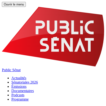
Ouvrir le menu
Public Sénat
Actualités
Sénatoriales 2026
Émissions
Documentaires
Podcasts
Programme