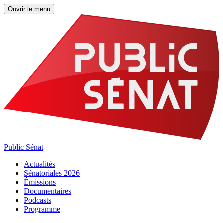
Ouvrir le menu
Public Sénat
Actualités
Sénatoriales 2026
Émissions
Documentaires
Podcasts
Programme