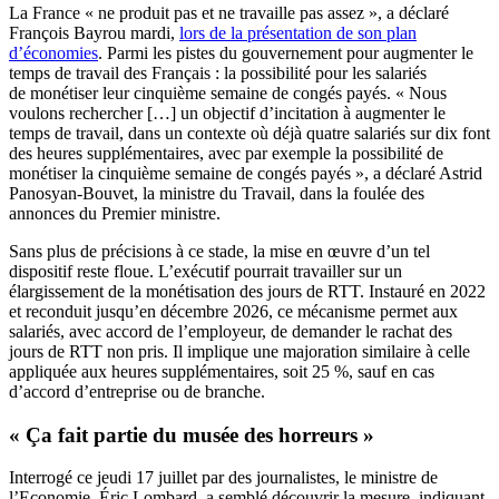
La France « ne produit pas et ne travaille pas assez », a déclaré
François Bayrou mardi,
lors de la présentation de son plan
d’économies
. Parmi les pistes du gouvernement pour augmenter le
temps de travail des Français : la possibilité pour les salariés
de monétiser leur cinquième semaine de congés payés. « Nous
voulons rechercher […] un objectif d’incitation à augmenter le
temps de travail, dans un contexte où déjà quatre salariés sur dix font
des heures supplémentaires, avec par exemple la possibilité de
monétiser la cinquième semaine de congés payés », a déclaré Astrid
Panosyan-Bouvet, la ministre du Travail, dans la foulée des
annonces du Premier ministre.
Sans plus de précisions à ce stade, la mise en œuvre d’un tel
dispositif reste floue. L’exécutif pourrait travailler sur un
élargissement de la monétisation des jours de RTT. Instauré en 2022
et reconduit jusqu’en décembre 2026, ce mécanisme permet aux
salariés, avec accord de l’employeur, de demander le rachat des
jours de RTT non pris. Il implique une majoration similaire à celle
appliquée aux heures supplémentaires, soit 25 %, sauf en cas
d’accord d’entreprise ou de branche.
« Ça fait partie du musée des horreurs »
Interrogé ce jeudi 17 juillet par des journalistes, le ministre de
l’Economie, Éric Lombard, a semblé découvrir la mesure, indiquant