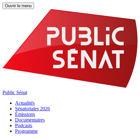
Ouvrir le menu
Public Sénat
Actualités
Sénatoriales 2026
Émissions
Documentaires
Podcasts
Programme