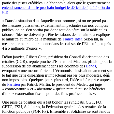
partie des pistes crédibles » d’économie, alors que le gouvernement
entend ramener dans le prochain budget le déficit de 5,4 à 4,6 % du
PIB
.
« Dans la situation dans laquelle nous sommes, si on ne prend pas
des mesures puissantes, extrêmement impactantes sur nos comptes
publics, on ne s’en sortira pas donc tout doit être sur la table et les
tabous d’hier ne doivent pas être les tabous de demain », a expliqué
le ministre au micro de la matinale de
France Inter
. Selon lui, la
mesure permettrait de ramener dans les caisses de l’Etat « à peu près
4 à 5 milliards d’euros ».
Début janvier, Gilbert Cette, président du Conseil d’orientation des
retraites (COR), réputé proche d’Emmanuel Macron, plaidait pour la
suppression de cet abattement dans les colonnes des
Echos
,
évoquant « une mesure forte ». L’économiste insistait notamment sur
le fait que cette disparition n’impacterait pas les plus modestes, déjà
non imposables. Quelques jours plus tard, l’idée a été reprise auprès
du
Parisien
par Patrick Martin, le président du Medef, qui juge
« contre-nature » et « aberrante » qu’un retraité puisse bénéficier
d’une « exonération fiscale pour des frais professionnels ».
Une prise de position qui a fait bondir les syndicats. CGT, FO,
CFTC, FSU, Solidaires, la Fédération générale des retraités de la
fonction publique (FGR-FP), Ensemble et Solidaires se sont fendus