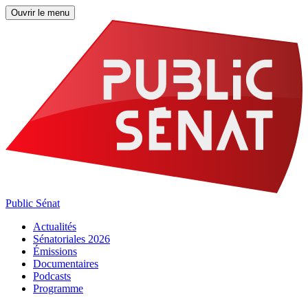
Ouvrir le menu
Public Sénat
Actualités
Sénatoriales 2026
Émissions
Documentaires
Podcasts
Programme