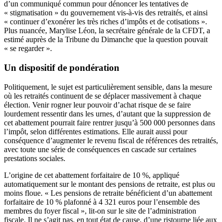
d’un communiqué commun pour dénoncer les tentatives de
« stigmatisation » du gouvernement vis-à-vis des retraités, et ainsi
« continuer d’exonérer les très riches d’impôts et de cotisations ».
Plus nuancée, Marylise Léon, la secrétaire générale de la CFDT, a
estimé auprès de la Tribune du Dimanche que la question pouvait
« se regarder ».
Un dispositif de pondération
Politiquement, le sujet est particulièrement sensible, dans la mesure
où les retraités continuent de se déplacer massivement à chaque
élection. Venir rogner leur pouvoir d’achat risque de se faire
lourdement ressentir dans les urnes, d’autant que la suppression de
cet abattement pourrait faire rentrer jusqu’à 500 000 personnes dans
l’impôt, selon différentes estimations. Elle aurait aussi pour
conséquence d’augmenter le revenu fiscal de références des retraités,
avec toute une série de conséquences en cascade sur certaines
prestations sociales.
L’origine de cet abattement forfaitaire de 10 %, appliqué
automatiquement sur le montant des pensions de retraite, est plus ou
moins floue. « Les pensions de retraite bénéficient d’un abattement
forfaitaire de 10 % plafonné à 4 321 euros pour l’ensemble des
membres du foyer fiscal », lit-on sur le site de l’administration
fiscale. Il ne s’agit pas, en tout état de cause, d’une ristourne liée aux