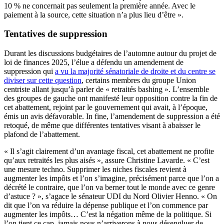
10 % ne concernait pas seulement la première année. Avec le
paiement à la source, cette situation n’a plus lieu d’être ».
Tentatives de suppression
Durant les discussions budgétaires de l’automne autour du projet de
loi de finances 2025, l’élue a défendu un amendement de
suppression qui
a vu la majorité sénatoriale de droite et du centre se
diviser sur cette question
, certains membres du groupe Union
centriste allant jusqu’à parler de « retraités bashing ». L’ensemble
des groupes de gauche ont manifesté leur opposition contre la fin de
cet abattement, rejoint par le gouvernement qui avait, à l’époque,
émis un avis défavorable. In fine, l’amendement de suppression a été
retoqué, de même que différentes tentatives visant à abaisser le
plafond de l’abattement.
« Il s’agit clairement d’un avantage fiscal, cet abattement ne profite
qu’aux retraités les plus aisés », assure Christine Lavarde. « C’est
une mesure techno. Supprimer les niches fiscales revient à
augmenter les impôts et l’on s’imagine, précisément parce que l’on a
décrété le contraire, que l’on va berner tout le monde avec ce genre
d’astuce ? », s’agace le sénateur UDI du Nord Olivier Henno. « On
dit que l’on va réduire la dépense publique et l’on commence par
augmenter les impôts… C’est la négation même de la politique. Si
l’on tient ce cap, jamais nous n’arriverons à nous désengluer de