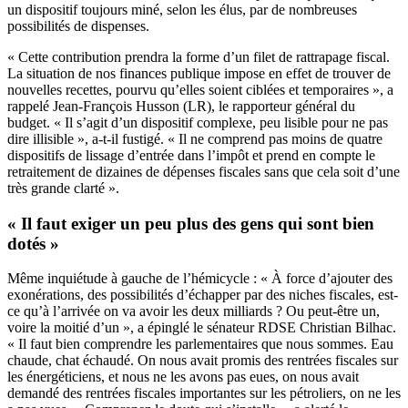
un dispositif toujours miné, selon les élus, par de nombreuses
possibilités de dispenses.
« Cette contribution prendra la forme d’un filet de rattrapage fiscal.
La situation de nos finances publique impose en effet de trouver de
nouvelles recettes, pourvu qu’elles soient ciblées et temporaires », a
rappelé Jean-François Husson (LR), le rapporteur général du
budget. « Il s’agit d’un dispositif complexe, peu lisible pour ne pas
dire illisible », a-t-il fustigé. « Il ne comprend pas moins de quatre
dispositifs de lissage d’entrée dans l’impôt et prend en compte le
retraitement de dizaines de dépenses fiscales sans que cela soit d’une
très grande clarté ».
« Il faut exiger un peu plus des gens qui sont bien
dotés »
Même inquiétude à gauche de l’hémicycle : « À force d’ajouter des
exonérations, des possibilités d’échapper par des niches fiscales, est-
ce qu’à l’arrivée on va avoir les deux milliards ? Ou peut-être un,
voire la moitié d’un », a épinglé le sénateur RDSE Christian Bilhac.
« Il faut bien comprendre les parlementaires que nous sommes. Eau
chaude, chat échaudé. On nous avait promis des rentrées fiscales sur
les énergéticiens, et nous ne les avons pas eues, on nous avait
demandé des rentrées fiscales importantes sur les pétroliers, on ne les