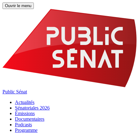
Ouvrir le menu
Public Sénat
Actualités
Sénatoriales 2026
Émissions
Documentaires
Podcasts
Programme