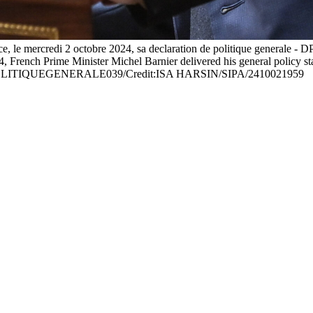
, le mercredi 2 octobre 2024, sa declaration de politique generale - D
ench Prime Minister Michel Barnier delivered his general policy state
ITIQUEGENERALE039/Credit:ISA HARSIN/SIPA/2410021959