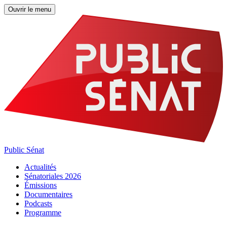
Ouvrir le menu
Public Sénat
Actualités
Sénatoriales 2026
Émissions
Documentaires
Podcasts
Programme