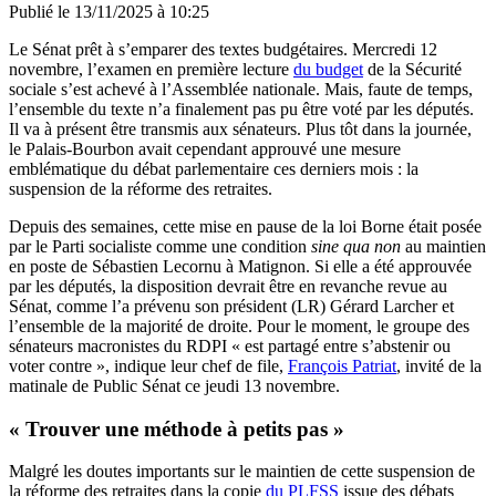
Publié le
13/11/2025 à 10:25
Le Sénat prêt à s’emparer des textes budgétaires. Mercredi 12
novembre, l’examen en première lecture
du budget
de la Sécurité
sociale s’est achevé à l’Assemblée nationale. Mais, faute de temps,
l’ensemble du texte n’a finalement pas pu être voté par les députés.
Il va à présent être transmis aux sénateurs. Plus tôt dans la journée,
le Palais-Bourbon avait cependant approuvé une mesure
emblématique du débat parlementaire ces derniers mois : la
suspension de la réforme des retraites.
Depuis des semaines, cette mise en pause de la loi Borne était posée
par le Parti socialiste comme une
condition
sine qua non
au maintien
en poste de Sébastien Lecornu à Matignon. Si elle a été approuvée
par les députés, la disposition devrait être en revanche revue au
Sénat, comme l’a prévenu son président (LR) Gérard Larcher et
l’ensemble de la majorité de droite. Pour le moment, le groupe des
sénateurs macronistes du RDPI « est partagé entre s’abstenir ou
voter contre », indique leur chef de file,
François Patriat
, invité de la
matinale de Public Sénat ce jeudi 13 novembre.
« Trouver une méthode à petits pas »
Malgré les doutes importants sur le maintien de cette suspension de
la réforme des retraites dans la copie
du PLFSS
issue des débats