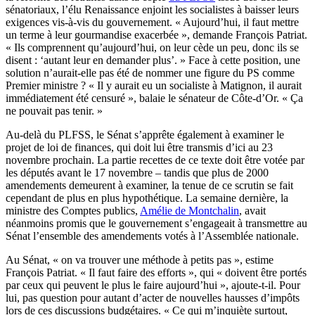
sénatoriaux, l’élu Renaissance enjoint les socialistes à baisser leurs
exigences vis-à-vis du gouvernement. « Aujourd’hui, il faut mettre
un terme à leur gourmandise exacerbée », demande François Patriat.
« Ils comprennent qu’aujourd’hui, on leur cède un peu, donc ils se
disent : ‘autant leur en demander plus’. » Face à cette position, une
solution n’aurait-elle pas été de nommer une figure du PS comme
Premier ministre ? « Il y aurait eu un socialiste à Matignon, il aurait
immédiatement été censuré », balaie le sénateur de Côte-d’Or. « Ça
ne pouvait pas tenir. »
Au-delà du PLFSS, le Sénat s’apprête également à examiner le
projet de loi de finances, qui doit lui être transmis d’ici au 23
novembre prochain. La partie recettes de ce texte doit être votée par
les députés avant le 17 novembre – tandis que plus de 2000
amendements demeurent à examiner, la tenue de ce scrutin se fait
cependant de plus en plus hypothétique. La semaine dernière, la
ministre des Comptes publics,
Amélie de Montchalin
, avait
néanmoins promis que le gouvernement s’engageait à transmettre au
Sénat l’ensemble des amendements votés à l’Assemblée nationale.
Au Sénat, « on va trouver une méthode à petits pas », estime
François Patriat. « Il faut faire des efforts », qui « doivent être portés
par ceux qui peuvent le plus le faire aujourd’hui », ajoute-t-il. Pour
lui, pas question pour autant d’acter de nouvelles hausses d’impôts
lors de ces discussions budgétaires. « Ce qui m’inquiète surtout,