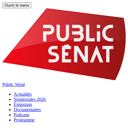
Ouvrir le menu
Public Sénat
Actualités
Sénatoriales 2026
Émissions
Documentaires
Podcasts
Programme