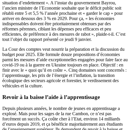
situation d’endettement ». A l’instar du gouvernement Bayrou,
l’ancien ministre de l’Economie souhaite que le déficit public soit
rétabli entre 5 et 5,5 % l’année prochaine et « garder le cap » pour
arriver en dessous des 3 % en 2029. Pour ça, « les économies
indispensables doivent être prioritairement obtenues par des
réformes pérennes, ciblant les dépenses peu efficaces et peu
efficientes, de préférence à des mesures de rabot », plaide-t-il. C’est
tout l’objet du rapport présenté ce jeudi 9 janvier.
La Cour des comptes veut nourrir la préparation et la discussion du
budget pour 2025. Elle formule douze propositions d’économies
parmi les mesures d’aide exceptionnelles engagées pour faire face au
covid-19 ou à la guerre en Ukraine toujours en place. Objectif : en
finir avec le « quoi qu’il en coûte ». Cinq domaines sont concernés :
l’apprentissage, les prix de l’énergie et l’inflation, la transition
écologique des secteurs agricole et forestier, le verdissement des
véhicules et la culture.
Revoir à la baisse l’aide à l’apprentissage
Depuis plusieurs années, le nombre de jeunes en apprentissage a
explosé. Mais pour les sages de la rue Cambon, ce n’est pas
forcément un succès. Ça coûte cher à l’Etat, environ 14 milliards
d’euros depuis 2019, et ça bénéficie majoritairement aux étudiants
de l’enseignement supérieur. Ils demandent de revoir à la baisse et