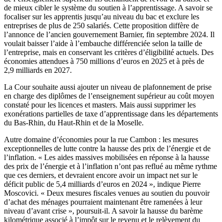
de mieux cibler le système du soutien à l’apprentissage. A savoir se
focaliser sur les apprentis jusqu’au niveau du bac et exclure les
entreprises de plus de 250 salariés. Cette proposition diffère de
l’annonce de l’ancien gouvernement Barnier, fin septembre 2024. Il
voulait baisser l’aide à l’embauche différenciée selon la taille de
l’entreprise, mais en conservant les critères d’éligibilité actuels. Des
économies attendues à 750 millions d’euros en 2025 et à près de
2,9 milliards en 2027.
La Cour souhaite aussi ajouter un niveau de plafonnement de prise
en charge des diplômes de l’enseignement supérieur au coût moyen
constaté pour les licences et masters. Mais aussi supprimer les
exonérations partielles de taxe d’apprentissage dans les départements
du Bas-Rhin, du Haut-Rhin et de la Moselle.
Autre domaine d’économies pour la rue Cambon : les mesures
exceptionnelles de lutte contre la hausse des prix de l’énergie et de
l’inflation. « Les aides massives mobilisées en réponse à la hausse
des prix de l’énergie et à l’inflation n’ont pas reflué au même rythme
que ces derniers, et devraient encore avoir un impact net sur le
déficit public de 5,4 milliards d’euros en 2024 », indique Pierre
Moscovici. « Deux mesures fiscales venues au soutien du pouvoir
d’achat des ménages pourraient maintenant être ramenées à leur
niveau d’avant crise », poursuit-il. A savoir la hausse du barème
kilométrique associé à l’impôt sur le revenu et le relèvement du