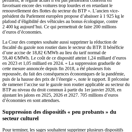
pertinent, le régime actuel n’est pas pleinement cohérent en
favorisant encore des voitures trop lourdes et en retardant le
renouvellement des flottes du secteur du BTP ». L’ancien vice-
président du Parlement européen propose d’abaisser à 1 925 kg le
plafond d’éligibilité des véhicules au bonus écologique, contre
2 400 kg aujourd’hui. Ce qui permettrait de faire 200 millions
d’euros d’économies.
La Cour des comptes souhaite aussi supprimer la réduction de
fiscalité du gazole non routier dans le secteur du BTP. Il bénéficie
d’une accise de 18,82 €/MWh au lieu du tarif normal de
59,40 €/MWh. Le coût de ce dispositif atteint 1,24 milliard d’euros
en 2023 et 1,05 milliard en 2024. « La suppression graduelle de
cette mesure annoncée depuis fin 2018, a été plusieurs fois
repoussée, du fait des conséquences économiques de la pandémie,
puis de la hausse des prix de l’énergie », note le rapport. Il préconise
de ramener l’accise sur le gazole non routier applicable au secteur du
BTP au niveau du droit commun à partir du 1er janvier 2028, en
ajustant les jalons en 2025, 2026 et 2027. 705 millions d’euros
d’économies en sont attendues.
Suppression des dispositifs « peu probants » du
secteur culturel
Pour terminer, les sages souhaitent supprimer plusieurs dispositifs