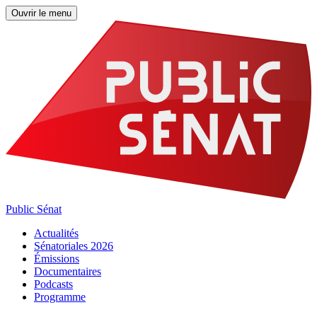
Ouvrir le menu
Public Sénat
Actualités
Sénatoriales 2026
Émissions
Documentaires
Podcasts
Programme