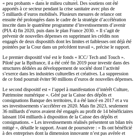
« peu probants » dans le milieu culturel. Des soutiens ont été
apportés à ce secteur pendant la crise sanitaire avec plus de
5 milliards d’euros mobilisés. Plusieurs mesures de relance ont
ensuite été prolongées dans le cadre de la stratégie d’accélération
inscrite dans le quatrième programme d’investissements d’avenir
(PIA 4) fin 2020, puis dans le plan France 2030. « Il s’agit de
prévenir de nouvelles dépenses en supprimant les crédits non
engagés de deux dispositifs dont les limites et faiblesses ont déjà été
pointées par la Cour dans un précédent travail », précise le rapport.
Le premier dispositif visé est le fonds « ICC/ Tech and Touch ».
Piloté par la Bpifrance, il a été créé fin 2019 pour investir dans des
structures dédiées au développement de société dont l’activité
s’exerce dans les industries culturelles et créatives. La suppression
de ce fond pourrait éviter 90 millions d’euros de nouvelles dépenses.
Le second dispositif est « l’appel à manifestation d’intérêt Culture,
Patrimoine numérique ». Géré par la Caisse des dépôts et
consignations Banque des territoires, il a été lancé en 2017 et a vu
ses investissements s’accélérer en 2020. Mais fin 2023, seulement
36 milliards d’euros avaient été engagés au profit de 14 bénéficiaires
laissant 104 milliards à disposition de la Caisse des dépôts et
consignations. « Les investissements réalisés présentent un bilan très
mitigé », détaille le rapport. Avant de poursuivre : « Ils ont bénéficié
à des entreprises dont la dimension innovante n’est pas avérée et