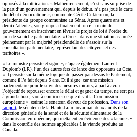
opposés à la ratification. « Malheureusement, c’est sans surprise de
la part d’un gouvernement qui, depuis le début, n’a pas joué la carte
du débat démocratique », commente Cécile Cukierman, la
présidente du groupe communiste au Sénat. Après quatre ans et
demi d’attentes, son groupe a finalement forcé la main du
gouvernement en inscrivant en février le projet de loi à l’ordre du
jour de sa niche parlementaire. « On est dans une situation assumée
pleinement par la majorité présidentielle de s’assoir sur la
consultation parlementaire, représentant des citoyens et des
territoires ».
« Le ministre persiste et signe », s’agace également Laurent
Duplomb (LR), l’un des autres fers de lance des opposants au Ceta.
« Il persiste sur la même logique de passer par-dessus le Parlement,
comme il l’a fait depuis 5 ans. Et il signe, car une mission
parlementaire pour le suivi des mesures miroirs, à part à avoir
l’objectif de repousser encore le délai et gagner du temps, ne sert pas
à grand-chose, sauf à confirmer ce que disait la Commission
européenne », estime le sénateur, éleveur de profession.
Dans son
rapport
, le sénateur de la Haute-Loire invoquait deux audits de la
direction générale de la santé et de la sécurité alimentaire de la
Commission européenne, qui mettaient en évidence des « lacunes »
dans le contrôle des normes applicables à la viande produite au
Canada.