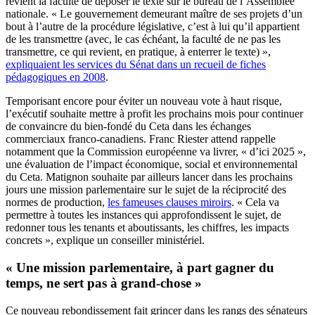
revient la faculté de déposer le texte sur le bureau de l’Assemblée
nationale. « Le gouvernement demeurant maître de ses projets d’un
bout à l’autre de la procédure législative, c’est à lui qu’il appartient
de les transmettre (avec, le cas échéant, la faculté de ne pas les
transmettre, ce qui revient, en pratique, à enterrer le texte) »,
expliquaient les services du Sénat dans un recueil de fiches
pédagogiques en 2008
.
Temporisant encore pour éviter un nouveau vote à haut risque,
l’exécutif souhaite mettre à profit les prochains mois pour continuer
de convaincre du bien-fondé du Ceta dans les échanges
commerciaux franco-canadiens. Franc Riester attend rappelle
notamment que la Commission européenne va livrer, « d’ici 2025 »,
une évaluation de l’impact économique, social et environnemental
du Ceta. Matignon souhaite par ailleurs lancer dans les prochains
jours une mission parlementaire sur le sujet de la réciprocité des
normes de production,
les fameuses clauses miroirs
. « Cela va
permettre à toutes les instances qui approfondissent le sujet, de
redonner tous les tenants et aboutissants, les chiffres, les impacts
concrets », explique un conseiller ministériel.
« Une mission parlementaire, à part gagner du
temps, ne sert pas à grand-chose »
Ce nouveau rebondissement fait grincer dans les rangs des sénateurs