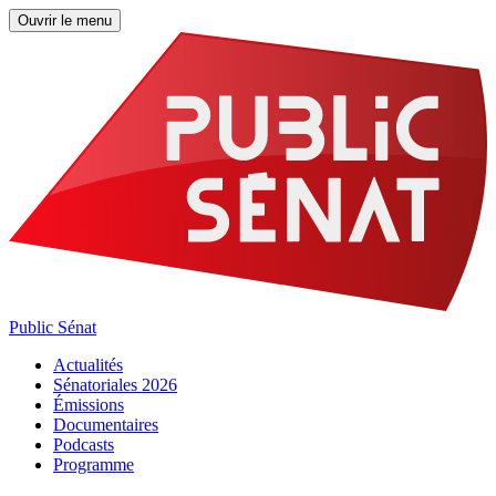
Ouvrir le menu
Public Sénat
Actualités
Sénatoriales 2026
Émissions
Documentaires
Podcasts
Programme