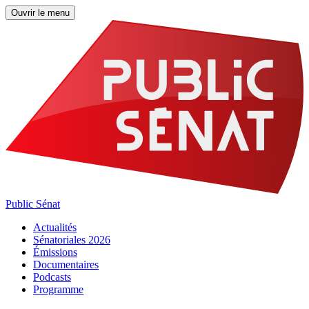
Ouvrir le menu
Public Sénat
Actualités
Sénatoriales 2026
Émissions
Documentaires
Podcasts
Programme