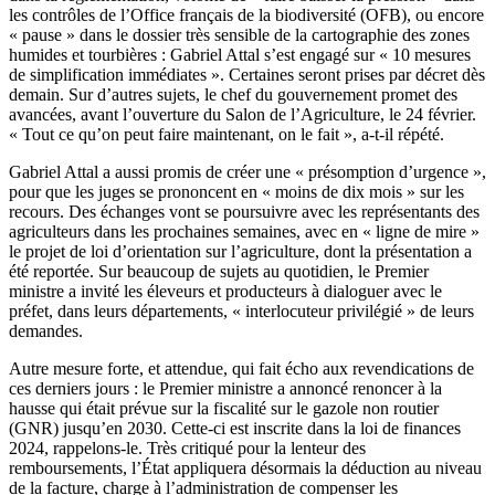
les contrôles de l’Office français de la biodiversité (OFB), ou encore
« pause » dans le dossier très sensible de la cartographie des zones
humides et tourbières : Gabriel Attal s’est engagé sur « 10 mesures
de simplification immédiates ». Certaines seront prises par décret dès
demain. Sur d’autres sujets, le chef du gouvernement promet des
avancées, avant l’ouverture du Salon de l’Agriculture, le 24 février.
« Tout ce qu’on peut faire maintenant, on le fait », a-t-il répété.
Gabriel Attal a aussi promis de créer une « présomption d’urgence »,
pour que les juges se prononcent en « moins de dix mois » sur les
recours. Des échanges vont se poursuivre avec les représentants des
agriculteurs dans les prochaines semaines, avec en « ligne de mire »
le projet de loi d’orientation sur l’agriculture, dont la présentation a
été reportée. Sur beaucoup de sujets au quotidien, le Premier
ministre a invité les éleveurs et producteurs à dialoguer avec le
préfet, dans leurs départements, « interlocuteur privilégié » de leurs
demandes.
Autre mesure forte, et attendue, qui fait écho aux revendications de
ces derniers jours : le Premier ministre a annoncé renoncer à la
hausse qui était prévue sur la fiscalité sur le gazole non routier
(GNR) jusqu’en 2030. Cette-ci est inscrite dans la loi de finances
2024, rappelons-le. Très critiqué pour la lenteur des
remboursements, l’État appliquera désormais la déduction au niveau
de la facture, charge à l’administration de compenser les