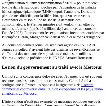
« augmentation du taux d’indemnisation à 90 % » pour la filière
bovine dans le sud-ouest, touchée par l’apparition de la maladie
hémorragique épizootique (MHE) depuis l’automne. Dans une
période très difficile pour la filière bio, qui a vu ses revenus
s’effondrer en raison d’une baisse de la demande des
consommateurs, le Premier ministre a dit vouloir « remettre 50
millions d’euros » (après 94 millions déjà annoncés au cours de
l’année 2023). Pour soutenir les exploitations bretonnes touchées par
la tempête Ciaran, Matignon veut aussi doubler le fonds d’urgence.
Au cours des derniers jours, les syndicats agricoles (FNSEA et
Jeunes agriculteurs) avaient listé des dizaines de revendications se
chiffrant à des montants de « plusieurs centaines de millions
d’euros », selon le président de la FNSEA Arnaud Rousseau.
Le non du gouvernement au traité avec le Mercosur
Un mot sur la concurrence déloyale avec l’étranger, qui est souvent
revenue dans les mots d’ordre cette semaine. Gabriel Attal a
souligné que la France « s’oppose à la signature » de
l’accord
commercial controversé entre l’Union européenne et les pays latino-
américains du Mercosur
.
L’intervention n’était pas exempte de messages politiques envoyés
en direction de l’opposition. Après avoir dénoncé les « discours