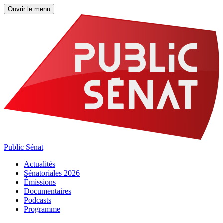
Ouvrir le menu
Public Sénat
Actualités
Sénatoriales 2026
Émissions
Documentaires
Podcasts
Programme