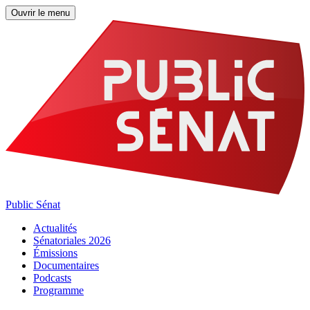
Ouvrir le menu
Public Sénat
Actualités
Sénatoriales 2026
Émissions
Documentaires
Podcasts
Programme