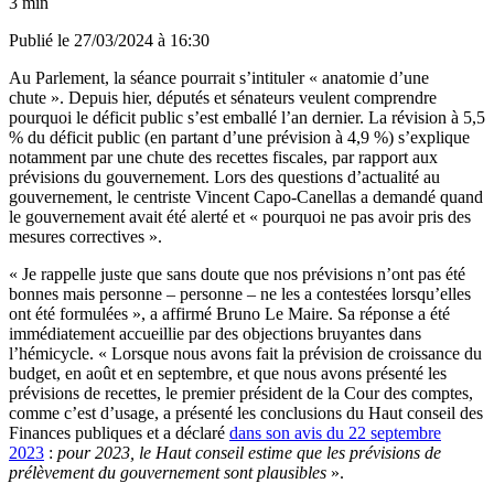
3 min
Publié le
27/03/2024 à 16:30
Au Parlement, la séance pourrait s’intituler « anatomie d’une
chute ». Depuis hier, députés et sénateurs veulent comprendre
pourquoi le déficit public s’est emballé l’an dernier. La révision à 5,5
% du déficit public (en partant d’une prévision à 4,9 %) s’explique
notamment par une chute des recettes fiscales, par rapport aux
prévisions du gouvernement. Lors des questions d’actualité au
gouvernement, le centriste Vincent Capo-Canellas a demandé quand
le gouvernement avait été alerté et « pourquoi ne pas avoir pris des
mesures correctives ».
« Je rappelle juste que sans doute que nos prévisions n’ont pas été
bonnes mais personne – personne – ne les a contestées lorsqu’elles
ont été formulées », a affirmé Bruno Le Maire. Sa réponse a été
immédiatement accueillie par des objections bruyantes dans
l’hémicycle. « Lorsque nous avons fait la prévision de croissance du
budget, en août et en septembre, et que nous avons présenté les
prévisions de recettes, le premier président de la Cour des comptes,
comme c’est d’usage, a présenté les conclusions du Haut conseil des
Finances publiques et a déclaré
dans son avis du 22 septembre
2023
:
pour 2023, le Haut conseil estime que les prévisions de
prélèvement du gouvernement sont plausibles
».