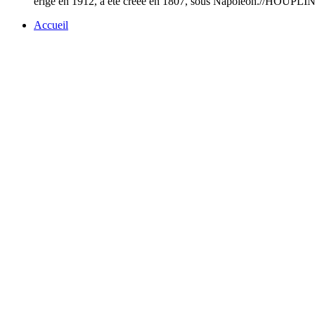
erige en 1912, a ete creee en 1807, sous Napoleon./
Accueil