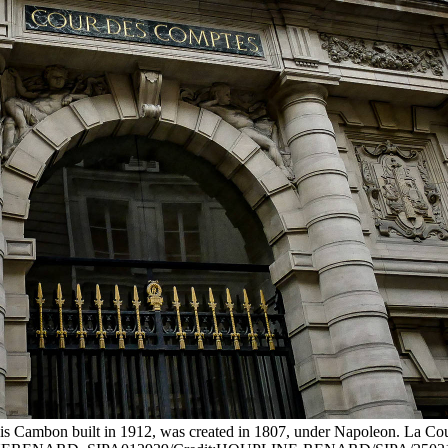
alais Cambon built in 1912, was created in 1807, under Napoleon. La Co