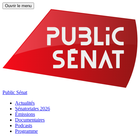
Ouvrir le menu
Public Sénat
Actualités
Sénatoriales 2026
Émissions
Documentaires
Podcasts
Programme