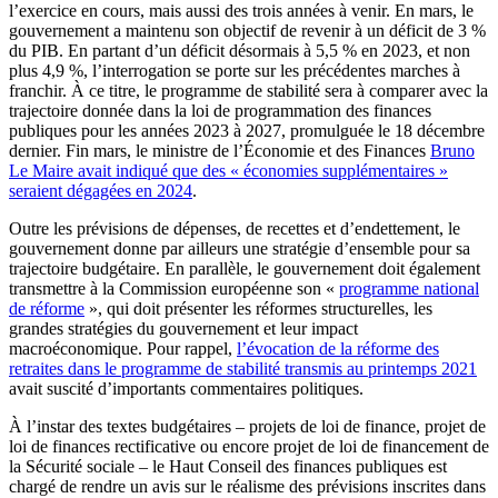
l’exercice en cours, mais aussi des trois années à venir. En mars, le
gouvernement a maintenu son objectif de revenir à un déficit de 3 %
du PIB. En partant d’un déficit désormais à 5,5 % en 2023, et non
plus 4,9 %, l’interrogation se porte sur les précédentes marches à
franchir. À ce titre, le programme de stabilité sera à comparer avec la
trajectoire donnée dans la loi de programmation des finances
publiques pour les années 2023 à 2027, promulguée le 18 décembre
dernier. Fin mars, le ministre de l’Économie et des Finances
Bruno
Le Maire avait indiqué que des « économies supplémentaires »
seraient dégagées en 2024
.
Outre les prévisions de dépenses, de recettes et d’endettement, le
gouvernement donne par ailleurs une stratégie d’ensemble pour sa
trajectoire budgétaire. En parallèle, le gouvernement doit également
transmettre à la Commission européenne son «
programme national
de réforme
», qui doit présenter les réformes structurelles, les
grandes stratégies du gouvernement et leur impact
macroéconomique. Pour rappel,
l’évocation de la réforme des
retraites dans le programme de stabilité transmis au printemps 2021
avait suscité d’importants commentaires politiques.
À l’instar des textes budgétaires – projets de loi de finance, projet de
loi de finances rectificative ou encore projet de loi de financement de
la Sécurité sociale – le Haut Conseil des finances publiques est
chargé de rendre un avis sur le réalisme des prévisions inscrites dans