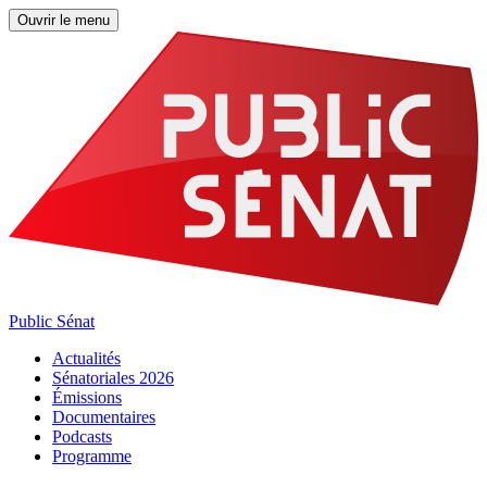
Ouvrir le menu
Public Sénat
Actualités
Sénatoriales 2026
Émissions
Documentaires
Podcasts
Programme