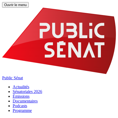
Ouvrir le menu
Public Sénat
Actualités
Sénatoriales 2026
Émissions
Documentaires
Podcasts
Programme