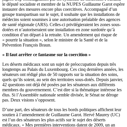
le député socialiste et membre de la NUPES Guillaume Garot espère
instaurer des mesures encore plus coercitives. Accompagné d’un
groupe transpartisan sur le sujet, il souhaite que les installations de
médecins soient soumises à une autorisation préalable des agences
de santé régionale (ARS). Celles-ci privilégieraient les zones sous-
dotées et n’autoriseraient une installation en zone surdotée qu’à
condition d’un départ à la retraite. Un amendement qui risque de
« pourrir la situation », selon le ministre de la Santé et de la
Prévention François Braun.
« Il faut arrêter ce fantasme sur la coercition »
Les déserts médicaux sont un sujet de préoccupation depuis très
longtemps au Palais du Luxembourg. Ces cinq dernières années, les
sénateurs ont rédigé plus de 50 rapports sur la situation des soins,
quels qu’ils soient, au sein des territoires sous-dotés. Depuis janvier,
42 questions ont déjà été posées par les sénateurs aux différents
membres du gouvernement. C’est dire si la thématique intéresse les
élus. Si l’Assemblée nationale semble divisée, le Sénat ne déroge
pas. Deux visions s’opposent.
D’une part, des sénateurs de tous les bords politiques affichent leur
soutien à l’amendement de Guillaume Garot. Hervé Maurey (UC)
est l’un des sénateurs les plus actifs sur le sujet des déserts
médicaux. « Mes premières interventions datent de 2009, un an