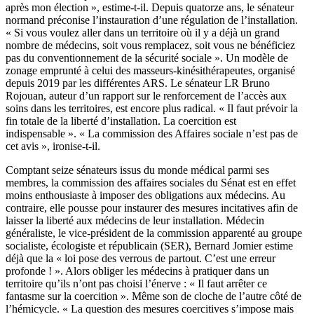
après mon élection », estime-t-il. Depuis quatorze ans, le sénateur
normand préconise l’instauration d’une régulation de l’installation.
« Si vous voulez aller dans un territoire où il y a déjà un grand
nombre de médecins, soit vous remplacez, soit vous ne bénéficiez
pas du conventionnement de la sécurité sociale ». Un modèle de
zonage emprunté à celui des masseurs-kinésithérapeutes, organisé
depuis 2019 par les différentes ARS. Le sénateur LR Bruno
Rojouan, auteur d’un rapport sur le renforcement de l’accès aux
soins dans les territoires, est encore plus radical. « Il faut prévoir la
fin totale de la liberté d’installation. La coercition est
indispensable ». « La commission des Affaires sociale n’est pas de
cet avis », ironise-t-il.
Comptant seize sénateurs issus du monde médical parmi ses
membres, la commission des affaires sociales du Sénat est en effet
moins enthousiaste à imposer des obligations aux médecins. Au
contraire, elle pousse pour instaurer des mesures incitatives afin de
laisser la liberté aux médecins de leur installation. Médecin
généraliste, le vice-président de la commission apparenté au groupe
socialiste, écologiste et républicain (SER), Bernard Jomier estime
déjà que la « loi pose des verrous de partout. C’est une erreur
profonde ! ». Alors obliger les médecins à pratiquer dans un
territoire qu’ils n’ont pas choisi l’énerve : « Il faut arrêter ce
fantasme sur la coercition ». Même son de cloche de l’autre côté de
l’hémicycle. « La question des mesures coercitives s’impose mais