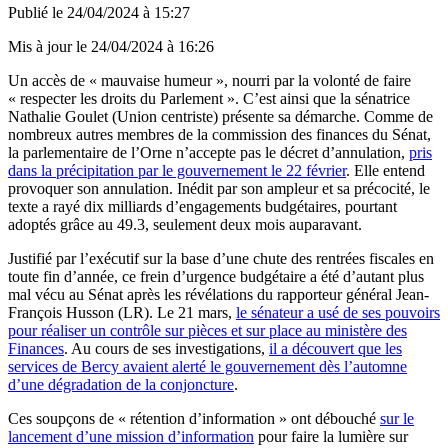
Publié le
24/04/2024 à 15:27
Mis à jour le
24/04/2024 à 16:26
Un accès de « mauvaise humeur », nourri par la volonté de faire
« respecter les droits du Parlement ». C’est ainsi que la sénatrice
Nathalie Goulet (Union centriste) présente sa démarche. Comme de
nombreux autres membres de la commission des finances du Sénat,
la parlementaire de l’Orne n’accepte pas le décret d’annulation,
pris
dans la précipitation par le gouvernement le 22 février
. Elle entend
provoquer son annulation. Inédit par son ampleur et sa précocité, le
texte a rayé dix milliards d’engagements budgétaires, pourtant
adoptés grâce au 49.3, seulement deux mois auparavant.
Justifié par l’exécutif sur la base d’une chute des rentrées fiscales en
toute fin d’année, ce frein d’urgence budgétaire a été d’autant plus
mal vécu au Sénat après les révélations du rapporteur général Jean-
François Husson (LR). Le 21 mars,
le sénateur a usé de ses pouvoirs
pour réaliser un contrôle sur pièces et sur place au ministère des
Finances
. Au cours de ses investigations,
il a découvert que les
services de Bercy avaient alerté le gouvernement dès l’automne
d’une dégradation de la conjoncture
.
Ces soupçons de « rétention d’information » ont débouché
sur le
lancement d’une mission d’information
pour faire la lumière sur