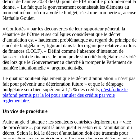
déficit de l’année 2023 de 0,6 point de PIB modifie profondément la
donne. « Le fait que le gouvernement connaissait les éléments au
moment même où on a voté le budget, c’est une tromperie », accuse
Nathalie Goulet.
« Confortés » par les découvertes de leur rapporteur général, la
sénatrice de l’Orne et ses collègues considèrent que le décret
d’annulation est « hautement problématique au regard du principe de
sincérité budgétaire », figurant dans la loi organique relative aux lois
de finances (LOLF). « Défini comme l’absence d’intention de
fausser la loi de finances, le principe de sincérité budgétaire est violé
dès lors que le Gouvernement a cherché à tromper le Parlement de
manière intentionnelle », argumentent-ils.
Le quatuor soutient également que le décret d’annulation « n’est pas
fait pour prévenir une détérioration future » et que le dérapage
budgétaire sera bien supérieur à 1,5 % des crédits,
c’est-à-dire le
plafond permis par la loi pour annuler des crédits par voie
réglementaire
.
Un vice de procédure
Autre angle d’attaque : les sénateurs centristes déplorent un « vice
de procédure », pouvant là aussi justifier selon eux l’annulation du
décret. Selon la loi, le décret d’annulation doit être transmis pour
information aux commissions des finances des assemblées avant sa