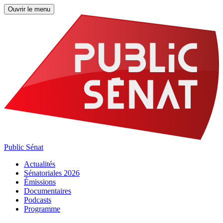
Ouvrir le menu
Public Sénat
Actualités
Sénatoriales 2026
Émissions
Documentaires
Podcasts
Programme