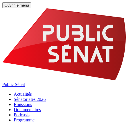
Ouvrir le menu
Public Sénat
Actualités
Sénatoriales 2026
Émissions
Documentaires
Podcasts
Programme