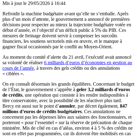
Mis à jour le
29/05/2026 à 16:44
Refroidir la machine budgétaire avant qu’elle ne s’emballe. Après
plus d’un mois d’attente, le gouvernement a annoncé de premières
décisions pour respecter au mieux la trajectoire budgétaire votée en
début d’année, et l’objectif d’un déficit public à 5% du PIB. Ces
mesures de freinage doivent servir à compenser les surcoûts
financiers, les soutiens sectoriels mis en œuvre, et le manque à
gagner fiscal occasionnés par le conflit au Moyen-Orient.
Au moment du comité d’alerte du 21 avril, l’exécutif avait annoncé
sa volonté de réaliser
6 milliards d’euros d’économies en gestion au
cours de l’année
, à travers des gels crédits ou des annulations
« ciblées ».
On en connaît désormais les grands équilibres. Concernant le budget
de l’État, le gouvernement s’apprête à
geler 3,2 milliards d’euros
de crédits
, une opération qui consiste à les rendre indisponibles à
titre conservatoire, avec la possibilité de les réactiver plus tard.
Bercy est aussi sur le point d’
annuler
, par décret également,
847
millions d’euros de crédits budgétaires
. Ces annulations ne
concernent pas les dépenses liées aux salaires des fonctionnaires, et
porteront « pour l’essentiel » sur la réserve de précaution de chaque
ministère. Mis de côté en cas d’aléas, environ 4 à 5 % des crédits ne
sont en effet pas programmées, car ils doivent être mobilisés en cas