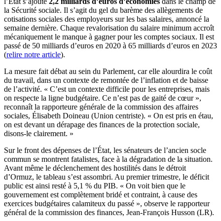
l’État s’ajoute
2,2 milliards d’euros d’économies
dans le champ de
la Sécurité sociale. Il s’agit du gel du barème des allègements de
cotisations sociales des employeurs sur les bas salaires, annoncé la
semaine dernière. Chaque revalorisation du salaire minimum accroît
mécaniquement le manque à gagner pour les comptes sociaux. Il est
passé de 50 milliards d’euros en 2020 à 65 milliards d’euros en 2023
(
relire notre article
).
La mesure fait débat au sein du Parlement, car elle alourdira le coût
du travail, dans un contexte de remontée de l’inflation et de baisse
de l’activité. « C’est un contexte difficile pour les entreprises, mais
on respecte la ligne budgétaire. Ce n’est pas de gaité de cœur »,
reconnaît la rapporteure générale de la commission des affaires
sociales, Élisabeth Doineau (Union centriste). « On est pris en étau,
on est devant un dérapage des finances de la protection sociale,
disons-le clairement. »
Sur le front des dépenses de l’État, les sénateurs de l’ancien socle
commun se montrent fatalistes, face à la dégradation de la situation.
Avant même le déclenchement des hostilités dans le détroit
d’Ormuz, le tableau s’est assombri. Au premier trimestre, le déficit
public est ainsi resté à 5,1 % du PIB. « On voit bien que le
gouvernement est complètement bridé et contraint, à cause des
exercices budgétaires calamiteux du passé », observe le rapporteur
général de la commission des finances, Jean-François Husson (LR).