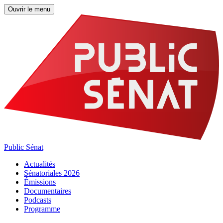
Ouvrir le menu
Public Sénat
Actualités
Sénatoriales 2026
Émissions
Documentaires
Podcasts
Programme