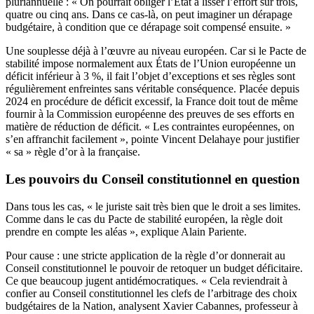
pluriannuelle : « On pourrait obliger l’Etat à lisser l’effort sur trois,
quatre ou cinq ans. Dans ce cas-là, on peut imaginer un dérapage
budgétaire, à condition que ce dérapage soit compensé ensuite. »
Une souplesse déjà à l’œuvre au niveau européen. Car si le Pacte de
stabilité impose normalement aux États de l’Union européenne un
déficit inférieur à 3 %, il fait l’objet d’exceptions et ses règles sont
régulièrement enfreintes sans véritable conséquence. Placée depuis
2024 en procédure de déficit excessif, la France doit tout de même
fournir à la Commission européenne des preuves de ses efforts en
matière de réduction de déficit. « Les contraintes européennes, on
s’en affranchit facilement », pointe Vincent Delahaye pour justifier
« sa » règle d’or à la française.
Les pouvoirs du Conseil constitutionnel en question
Dans tous les cas, « le juriste sait très bien que le droit a ses limites.
Comme dans le cas du Pacte de stabilité européen, la règle doit
prendre en compte les aléas », explique Alain Pariente.
Pour cause : une stricte application de la règle d’or donnerait au
Conseil constitutionnel le pouvoir de retoquer un budget déficitaire.
Ce que beaucoup jugent antidémocratiques. « Cela reviendrait à
confier au Conseil constitutionnel les clefs de l’arbitrage des choix
budgétaires de la Nation, analysent Xavier Cabannes, professeur à