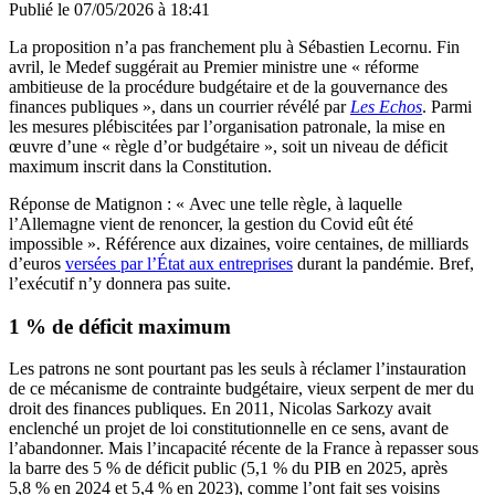
Publié le
07/05/2026 à 18:41
La proposition n’a pas franchement plu à Sébastien Lecornu. Fin
avril, le Medef suggérait au Premier ministre une « réforme
ambitieuse de la procédure budgétaire et de la gouvernance des
finances publiques », dans un courrier révélé par
Les Echos
. Parmi
les mesures plébiscitées par l’organisation patronale, la mise en
œuvre d’une « règle d’or budgétaire », soit un niveau de déficit
maximum inscrit dans la Constitution.
Réponse de Matignon : « Avec une telle règle, à laquelle
l’Allemagne vient de renoncer, la gestion du Covid eût été
impossible ». Référence aux dizaines, voire centaines, de milliards
d’euros
versées par l’État aux entreprises
durant la pandémie. Bref,
l’exécutif n’y donnera pas suite.
1 % de déficit maximum
Les patrons ne sont pourtant pas les seuls à réclamer l’instauration
de ce mécanisme de contrainte budgétaire, vieux serpent de mer du
droit des finances publiques. En 2011, Nicolas Sarkozy avait
enclenché un projet de loi constitutionnelle en ce sens, avant de
l’abandonner. Mais l’incapacité récente de la France à repasser sous
la barre des 5 % de déficit public (5,1 % du PIB en 2025, après
5,8 % en 2024 et 5,4 % en 2023), comme l’ont fait ses voisins