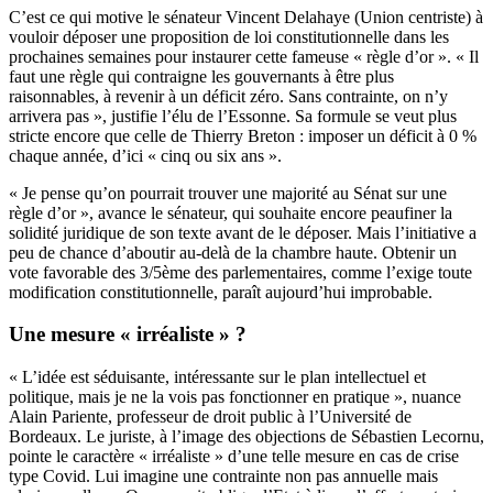
C’est ce qui motive le sénateur Vincent Delahaye (Union centriste) à
vouloir déposer une proposition de loi constitutionnelle dans les
prochaines semaines pour instaurer cette fameuse « règle d’or ». « Il
faut une règle qui contraigne les gouvernants à être plus
raisonnables, à revenir à un déficit zéro. Sans contrainte, on n’y
arrivera pas », justifie l’élu de l’Essonne. Sa formule se veut plus
stricte encore que celle de Thierry Breton : imposer un déficit à 0 %
chaque année, d’ici « cinq ou six ans ».
« Je pense qu’on pourrait trouver une majorité au Sénat sur une
règle d’or », avance le sénateur, qui souhaite encore peaufiner la
solidité juridique de son texte avant de le déposer. Mais l’initiative a
peu de chance d’aboutir au-delà de la chambre haute. Obtenir un
vote favorable des 3/5ème des parlementaires, comme l’exige toute
modification constitutionnelle, paraît aujourd’hui improbable.
Une mesure « irréaliste » ?
« L’idée est séduisante, intéressante sur le plan intellectuel et
politique, mais je ne la vois pas fonctionner en pratique », nuance
Alain Pariente, professeur de droit public à l’Université de
Bordeaux. Le juriste, à l’image des objections de Sébastien Lecornu,
pointe le caractère « irréaliste » d’une telle mesure en cas de crise
type Covid. Lui imagine une contrainte non pas annuelle mais