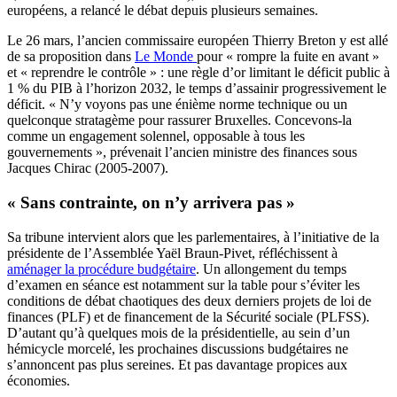
européens, a relancé le débat depuis plusieurs semaines.
Le 26 mars, l’ancien commissaire européen Thierry Breton y est allé
de sa proposition dans
Le Monde
pour « rompre la fuite en avant »
et « reprendre le contrôle » : une règle d’or limitant le déficit public à
1 % du PIB à l’horizon 2032, le temps d’assainir progressivement le
déficit. « N’y voyons pas une énième norme technique ou un
quelconque stratagème pour rassurer Bruxelles. Concevons-la
comme un engagement solennel, opposable à tous les
gouvernements », prévenait l’ancien ministre des finances sous
Jacques Chirac (2005-2007).
« Sans contrainte, on n’y arrivera pas »
Sa tribune intervient alors que les parlementaires, à l’initiative de la
présidente de l’Assemblée Yaël Braun-Pivet, réfléchissent à
aménager la procédure budgétaire
. Un allongement du temps
d’examen en séance est notamment sur la table pour s’éviter les
conditions de débat chaotiques des deux derniers projets de loi de
finances (PLF) et de financement de la Sécurité sociale (PLFSS).
D’autant qu’à quelques mois de la présidentielle, au sein d’un
hémicycle morcelé, les prochaines discussions budgétaires ne
s’annoncent pas plus sereines. Et pas davantage propices aux
économies.