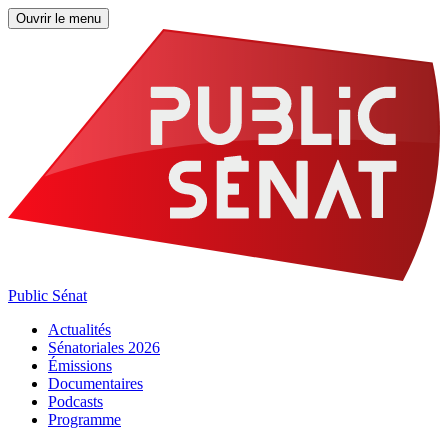
Ouvrir le menu
Public Sénat
Actualités
Sénatoriales 2026
Émissions
Documentaires
Podcasts
Programme