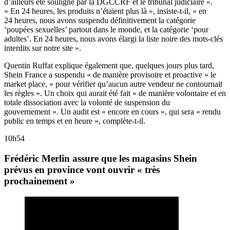
d’ailleurs été souligné par la DGCCRF et le tribunal judiciaire ».
« En 24 heures, les produits n’étaient plus là », insiste-t-il, « en
24 heures, nous avons suspendu définitivement la catégorie
‘poupées sexuelles’ partout dans le monde, et la catégorie ‘pour
adultes’. En 24 heures, nous avons élargi la liste noire des mots-clés
interdits sur notre site ».
Quentin Ruffat explique également que, quelques jours plus tard,
Shein France a suspendu « de manière provisoire et proactive » le
market place, « pour vérifier qu’aucun autre vendeur ne contournait
les règles ». Un choix qui aurait été fait « de manière volontaire et en
totale dissociation avec la volonté de suspension du
gouvernement ». Un audit est « encore en cours », qui sera « rendu
public en temps et en heure », complète-t-il.
10h54
Frédéric Merlin assure que les magasins Shein
prévus en province vont ouvrir « très
prochainement »