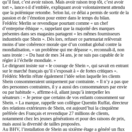
qu’il faut, c’est avoir raison. Mais avoir raison trop tôt, c’est avoir
tort », lance-t-il d’emblée, expliquant avoir volontairement attendu
que la polémique retombe. Selon lui, ce délai a permis de sortir de la
passion et de l’émotion pour entrer dans le temps du bilan.
Frédéric Merlin se revendique pourtant comme « un chef
d’entreprise éthique », rappelant que la majorité des marques
présentes dans ses magasins partagent « les mêmes fournisseurs
industriels que Shein ». Dès lors, refuser ce partenariat relèverait
moins d’une cohérence morale que d’un combat global contre la
mondialisation, « un problème qui me dépasse », reconnaît-il, non
sans ironie : « Du haut de mes 34 ans, je ne suis pas capable de le
régler à l’échelle mondiale. »
Le dirigeant insiste sur « le courage de Shein », qui savait en entrant
sur le marché français qu’il s’exposait à « de fortes critiques ».
Frédéric Merlin réfute également l’idée selon laquelle les clients
Shein consommeraient uniquement par contrainte. « Il n’y a pas que
des personnes contraintes, il y a aussi des consommateurs par envie
ou par habitude », affirme-t-il, allant jusqu’à interpeller les
sénateurs : « Je pense que certains de vos enfants consomment sur
Shein. » La marque, rappelle son collègue Quentin Ruffat, directeur
des relations extérieures de Shein, est aujourd’hui la cinquième
préférée des Français et revendique 27 millions de clients,
notamment chez les jeunes générations et pour des raisons de prix,
mais aussi la diversité de tailles proposées.
Au BHV, l’installation de Shein au sixième étage a généré un flux