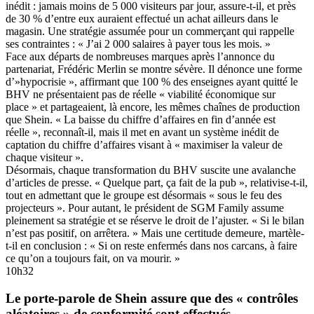
inédit : jamais moins de 5 000 visiteurs par jour, assure-t-il, et près
de 30 % d’entre eux auraient effectué un achat ailleurs dans le
magasin. Une stratégie assumée pour un commerçant qui rappelle
ses contraintes : « J’ai 2 000 salaires à payer tous les mois. »
Face aux départs de nombreuses marques après l’annonce du
partenariat, Frédéric Merlin se montre sévère. Il dénonce une forme
d’»hypocrisie », affirmant que 100 % des enseignes ayant quitté le
BHV ne présentaient pas de réelle « viabilité économique sur
place » et partageaient, là encore, les mêmes chaînes de production
que Shein. « La baisse du chiffre d’affaires en fin d’année est
réelle », reconnaît-il, mais il met en avant un système inédit de
captation du chiffre d’affaires visant à « maximiser la valeur de
chaque visiteur ».
Désormais, chaque transformation du BHV suscite une avalanche
d’articles de presse. « Quelque part, ça fait de la pub », relativise-t-il,
tout en admettant que le groupe est désormais « sous le feu des
projecteurs ». Pour autant, le président de SGM Family assume
pleinement sa stratégie et se réserve le droit de l’ajuster. « Si le bilan
n’est pas positif, on arrêtera. » Mais une certitude demeure, martèle-
t-il en conclusion : « Si on reste enfermés dans nos carcans, à faire
ce qu’on a toujours fait, on va mourir. »
10h32
Le porte-parole de Shein assure que des « contrôles
aléatoires » de conformité sont effectués