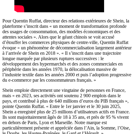
Pour Quentin Ruffat, directeur des relations extérieures de Shein, la
plateforme s’inscrit dans « un moment de transformation profonde
des usages de consommation, des modèles économiques et des
attentes sociales ». Alors que le géant chinois se voit accusé
d’étouffer les commerces physiques de centre-ville, Quentin Ruffat
évoque « un phénomène de décommercialisation largement antérieur
à l’arrivée de Shein en 2018 ». « Il s’inscrit dans une trajectoire
longue marquée par plusieurs ruptures successives : le
développement des hypermarchés et des zones commerciales en
périphérie dans les années 1970, la délocalisation massive de
l’industrie textile dans les années 2000 et puis l’adoption progressive
du e-commerce par les consommateurs français. »
Shein emploie directement une vingtaine de personnes en France,
mais « en 2023, ses activités ont soutenu 2 900 emplois dans le
pays, et contribué à plus de 640 millions d’euros du PIB français »,
pointe Quentin Ruffat. « Entre le 1er janvier et le 30 juin 2025,
Shein a enregistré plus de 25 millions d’utilisateurs actifs en France.
Ils sont majoritairement âgés de 18 à 35 ans, et près de 95 % vivent
en dehors de Paris, Lyon et Marseille. Notre marque est
particulièrement présente et appréciée dans l’Ain, la Somme, l’Oise,
le Doubs, les Hautes-Pyrénées, le Gard et l’Hérault. »