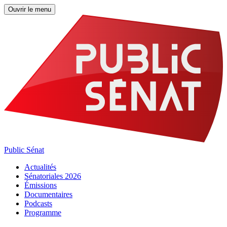
Ouvrir le menu
Public Sénat
Actualités
Sénatoriales 2026
Émissions
Documentaires
Podcasts
Programme