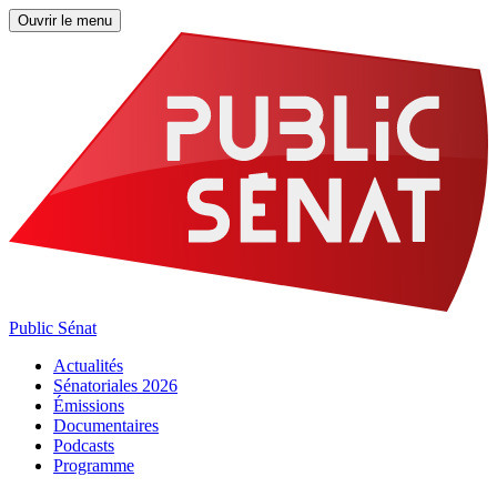
Ouvrir le menu
Public Sénat
Actualités
Sénatoriales 2026
Émissions
Documentaires
Podcasts
Programme