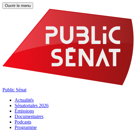
Ouvrir le menu
Public Sénat
Actualités
Sénatoriales 2026
Émissions
Documentaires
Podcasts
Programme