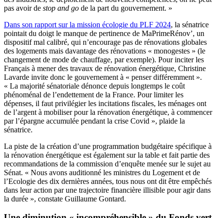
pas avoir de
stop and go
de la part du gouvernement. »
Dans son rapport sur la mission écologie du PLF 2024
, la sénatrice
pointait du doigt le manque de pertinence de MaPrimeRénov’, un
dispositif mal calibré, qui n’encourage pas de rénovations globales
des logements mais davantage des rénovations « monogestes » (le
changement de mode de chauffage, par exemple). Pour inciter les
Français à mener des travaux de rénovation énergétique, Christine
Lavarde invite donc le gouvernement à « penser différemment ».
« La majorité sénatoriale dénonce depuis longtemps le coût
phénoménal de l’endettement de la France. Pour limiter les
dépenses, il faut privilégier les incitations fiscales, les ménages ont
de l’argent à mobiliser pour la rénovation énergétique, à commencer
par l’épargne accumulée pendant la crise Covid », plaide la
sénatrice.
La piste de la création d’une programmation budgétaire spécifique à
la rénovation énergétique est également sur la table et fait partie des
recommandations de la commission d’enquête menée sur le sujet au
Sénat. « Nous avons auditionné les ministres du Logement et de
l’Ecologie des dix dernières années, tous nous ont dit être empêchés
dans leur action par une trajectoire financière illisible pour agir dans
la durée », constate Guillaume Gontard.
Une diminution « incompréhensible » du Fonds vert