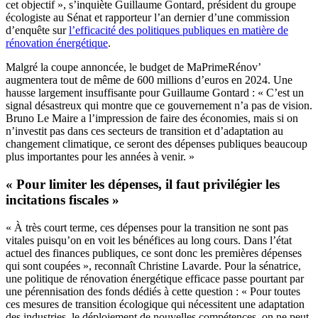
cet objectif », s’inquiète Guillaume Gontard, président du groupe
écologiste au Sénat et rapporteur l’an dernier d’une commission
d’enquête sur
l’efficacité des politiques publiques en matière de
rénovation énergétique
.
Malgré la coupe annoncée, le budget de MaPrimeRénov’
augmentera tout de même de 600 millions d’euros en 2024. Une
hausse largement insuffisante pour Guillaume Gontard : « C’est un
signal désastreux qui montre que ce gouvernement n’a pas de vision.
Bruno Le Maire a l’impression de faire des économies, mais si on
n’investit pas dans ces secteurs de transition et d’adaptation au
changement climatique, ce seront des dépenses publiques beaucoup
plus importantes pour les années à venir. »
« Pour limiter les dépenses, il faut privilégier les
incitations fiscales »
« À très court terme, ces dépenses pour la transition ne sont pas
vitales puisqu’on en voit les bénéfices au long cours. Dans l’état
actuel des finances publiques, ce sont donc les premières dépenses
qui sont coupées », reconnaît Christine Lavarde. Pour la sénatrice,
une politique de rénovation énergétique efficace passe pourtant par
une pérennisation des fonds dédiés à cette question : « Pour toutes
ces mesures de transition écologique qui nécessitent une adaptation
des industries, le déploiement de nouvelles compétences, on ne peut