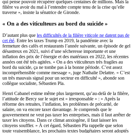
qui pense pouvoir récupérer quelques centaines de millions. Mais la
filière va avoir du mal à l’entendre compte tenu de la crise qu’elle
traverse », insiste la sénatrice de Gironde.
« On a des viticulteurs au bord du suicide »
D’autant plus que
les difficultés de la filière viticole ne datent pas de
cet été
. Entre les taxes Trump en 2019, la pandémie avec la
fermeture des cafés et restaurants l’année suivante, un épisode de gel
désastreux en 2021, suivi d’une sécheresse importante et une
inflation des prix de l’énergie et des matériaux en 2022, les récentes
années ont été très agitées. « On a des viticulteurs très fragiles au
bord du suicide, ça ne tombe pas à la bonne période. C’est assez
incompréhensible comme message », juge Nathalie Delattre. « C’est
un très mauvais signal pour un secteur en difficulté », abonde son
collègue socialiste, Sébastien Pla.
Henri Cabanel estime même plus largement, qu’au-delà de la filière,
l’attitude de Bercy sur le sujet est « irresponsable » : « Après la
réforme des retraites, l’inflation, les problèmes de précarité, de
salaire, on va encore taxer davantage. Je comprends que le
gouvernement ne veut pas taxer les entreprises, mais il faut arrêter de
taxer les citoyens. Dans ce climat anxiogène, il faut laisser les
citoyens souffler. » À cet égard, Sébastien Pla rappelle que selon
toute vraisemblance, les prochains textes budgétaires seront adoptés