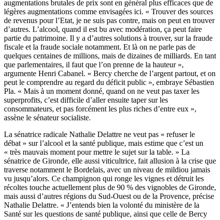
augmentations brutales de prix sont en général plus efficaces que de
légères augmentations comme envisagées ici. « Trouver des sources
de revenus pour l’Etat, je ne suis pas contre, mais on peut en trouver
d’autres. L’alcool, quand il est bu avec modération, ça peut faire
partie du patrimoine. Il y a d’autres solutions à trouver, sur la fraude
fiscale et la fraude sociale notamment. Et là on ne parle pas de
quelques centaines de millions, mais de dizaines de milliards. En tant
que parlementaires, il faut que l’on prenne de la hauteur »,
argumente Henri Cabanel. « Bercy cherche de l’argent partout, et on
peut le comprendre au regard du déficit public », embraye Sébastien
Pla. « Mais à un moment donné, quand on ne veut pas taxer les
superprofits, c’est difficile d’aller ensuite taper sur les
consommateurs, et pas forcément les plus riches d’entre eux »,
assène le sénateur socialiste.
La sénatrice radicale Nathalie Delattre ne veut pas « refuser le
débat » sur l’alcool et la santé publique, mais estime que c’est un
« très mauvais moment pour mettre le sujet sur la table. » La
sénatrice de Gironde, elle aussi viticultrice, fait allusion à la crise que
traverse notamment le Bordelais, avec un niveau de mildiou jamais
vu jusqu’alors. Ce champignon qui ronge les vignes et détruit les
récoltes touche actuellement plus de 90 % des vignobles de Gironde,
mais aussi d’autres régions du Sud-Ouest ou de la Provence, précise
Nathalie Delattre. « J’entends bien la volonté du ministère de la
Santé sur les questions de santé publique, ainsi que celle de Bercy