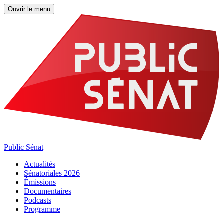
Ouvrir le menu
Public Sénat
Actualités
Sénatoriales 2026
Émissions
Documentaires
Podcasts
Programme