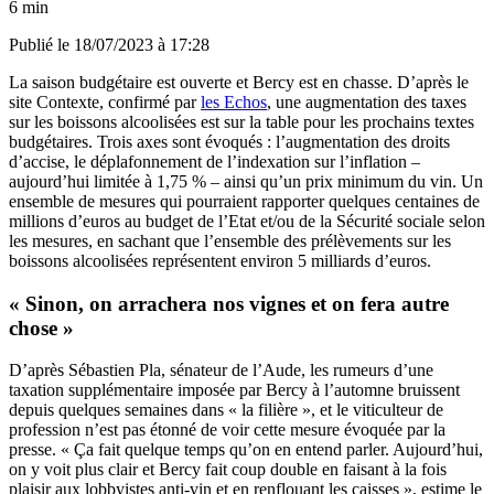
6 min
Publié le
18/07/2023 à 17:28
La saison budgétaire est ouverte et Bercy est en chasse. D’après le
site Contexte, confirmé par
les Echos
, une augmentation des taxes
sur les boissons alcoolisées est sur la table pour les prochains textes
budgétaires. Trois axes sont évoqués : l’augmentation des droits
d’accise, le déplafonnement de l’indexation sur l’inflation –
aujourd’hui limitée à 1,75 % – ainsi qu’un prix minimum du vin. Un
ensemble de mesures qui pourraient rapporter quelques centaines de
millions d’euros au budget de l’Etat et/ou de la Sécurité sociale selon
les mesures, en sachant que l’ensemble des prélèvements sur les
boissons alcoolisées représentent environ 5 milliards d’euros.
« Sinon, on arrachera nos vignes et on fera autre
chose »
D’après Sébastien Pla, sénateur de l’Aude, les rumeurs d’une
taxation supplémentaire imposée par Bercy à l’automne bruissent
depuis quelques semaines dans « la filière », et le viticulteur de
profession n’est pas étonné de voir cette mesure évoquée par la
presse. « Ça fait quelque temps qu’on en entend parler. Aujourd’hui,
on y voit plus clair et Bercy fait coup double en faisant à la fois
plaisir aux lobbyistes anti-vin et en renflouant les caisses », estime le