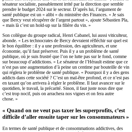
sénateur socialiste, passablement irrité par la direction que semble
prendre le budget 2024 sur le secteur. D’après lui, l’argument de
santé publique est un « alibi » du ministère des Finances. « Je sais
que Bercy veut récupérer de l’argent partout », ajoute Sébastien Pla,
« mais là c’est un hold-up sur la filière du vin. »
Son collègue du groupe radical, Henri Cabanel, lui aussi viticulteur,
abonde. « Les technocrates de Bercy devraient réfléchir sur quel est
le bon équilibre : il y a une profession, des agriculteurs, et une
économie, qu’il faut préserver. Puis il y a un problème de santé
publique, où je suis frustré que l’on ne lutte pas sur le fond, comme
sur beaucoup d’addictions. » Le sénateur de l’Hérault estime que ce
n’est pas une augmentation d’à peine un centime par bouteille de vin
qui réglera le problème de santé publique. « Pourquoi il y a des gens
addicts dans cette société ? C’est un mal-être profond, et ce n’est pas
en taxant qu’on arrivera à régler le problème. Il faut avancer sur le
quotidien, le travail, la précarité. Sinon, il faut juste nous dire que
c’est trop nocif, puis on arrachera nos vignes et on fera autre
chose. »
« Quand on ne veut pas taxer les superprofits, c’est
difficile d’aller ensuite taper sur les consommateurs »
En termes de santé publique et de consommations addictives, des