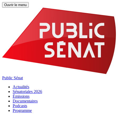
Ouvrir le menu
Public Sénat
Actualités
Sénatoriales 2026
Émissions
Documentaires
Podcasts
Programme