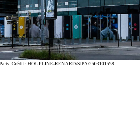
t de Paris. Crédit : HOUPLINE-RENARD/SIPA/2503101558