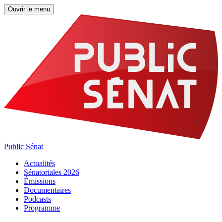
Ouvrir le menu
Public Sénat
Actualités
Sénatoriales 2026
Émissions
Documentaires
Podcasts
Programme