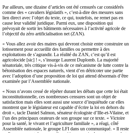
Par ailleurs, une dizaine d’articles ont été censurés car considérés
comme des « cavaliers législatifs », c’est-à-dire des mesures sans
lien direct avec l’objet du texte, ce qui, toutefois, ne remet pas en
cause leur validité juridique. Parmi eux, une disposition qui
prévoyait de sortir les bâtiments nécessaires à l’activité agricole de
l’objectif du zéro artificialisation net (ZAN).
« Vous allez avoir des maires qui devront choisir entre construire un
lotissement pour accueillir des familles ou permettre à des
exploitations de s’agrandir. La réalité du ZAN, c’est qu’il est
agricolocide [sic] ! », s’insurge Laurent Duplomb. La majorité
sénatoriale, très critique vis-à-vis de ce mécanisme de lutte contre la
bétonisation des espaces naturels, vient d’en détricoter une partie
avec l’adoption d’une proposition de loi qui attend désormais d’être
examinée par l’Assemblée nationale.
« Nous n’avons cessé de répéter durant les débats que cette loi était
inconstitutionnelle, ces nombreuses censures sont un objet de
satisfaction mais elles sont aussi une source d’inquiétude car elles
montrent que le législateur est capable d’écrire la loi en dehors du
droit », tacle Daniel Salmon, sénateur écologiste d’Ille-et-Vilaine, et
l’un des principaux orateurs de son groupe sur ce texte. « Victoire
pour la santé, le vivant et l’agriculture familiale », a réagi, côté
Assemblée nationale, le groupe LFI dans un communiqué. « Il reste