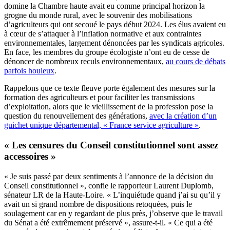
domine la Chambre haute avait eu comme principal horizon la
grogne du monde rural, avec le souvenir des mobilisations
d’agriculteurs qui ont secoué le pays début 2024. Les élus avaient eu
à cœur de s’attaquer à l’inflation normative et aux contraintes
environnementales, largement dénoncées par les syndicats agricoles.
En face, les membres du groupe écologiste n’ont eu de cesse de
dénoncer de nombreux reculs environnementaux,
au cours de débats
parfois houleux
.
Rappelons que ce texte fleuve porte également des mesures sur la
formation des agriculteurs et pour faciliter les transmissions
d’exploitation, alors que le vieillissement de la profession pose la
question du renouvellement des générations,
avec la création d’un
guichet unique départemental, « France service agriculture »
.
« Les censures du Conseil constitutionnel sont assez
accessoires »
« Je suis passé par deux sentiments à l’annonce de la décision du
Conseil constitutionnel », confie le rapporteur Laurent Duplomb,
sénateur LR de la Haute-Loire. « L’inquiétude quand j’ai su qu’il y
avait un si grand nombre de dispositions retoquées, puis le
soulagement car en y regardant de plus près, j’observe que le travail
du Sénat a été extrêmement préservé », assure-t-il. « Ce qui a été