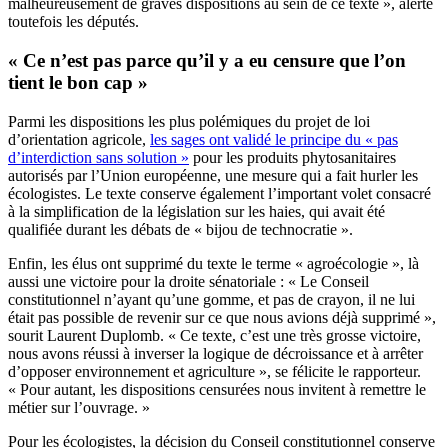
malheureusement de graves dispositions au sein de ce texte », alerte
toutefois les députés.
« Ce n’est pas parce qu’il y a eu censure que l’on
tient le bon cap »
Parmi les dispositions les plus polémiques du projet de loi
d’orientation agricole,
les sages ont validé le principe du « pas
d’interdiction sans solution »
pour les produits phytosanitaires
autorisés par l’Union européenne, une mesure qui a fait hurler les
écologistes. Le texte conserve également l’important volet consacré
à la simplification de la législation sur les haies, qui avait été
qualifiée durant les débats de « bijou de technocratie ».
Enfin, les élus ont supprimé du texte le terme « agroécologie », là
aussi une victoire pour la droite sénatoriale : « Le Conseil
constitutionnel n’ayant qu’une gomme, et pas de crayon, il ne lui
était pas possible de revenir sur ce que nous avions déjà supprimé »,
sourit Laurent Duplomb. « Ce texte, c’est une très grosse victoire,
nous avons réussi à inverser la logique de décroissance et à arrêter
d’opposer environnement et agriculture », se félicite le rapporteur.
« Pour autant, les dispositions censurées nous invitent à remettre le
métier sur l’ouvrage. »
Pour les écologistes, la décision du Conseil constitutionnel conserve