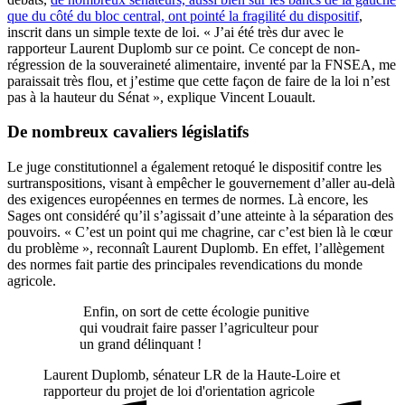
que du côté du bloc central, ont pointé la fragilité du dispositif
,
inscrit dans un simple texte de loi. « J’ai été très dur avec le
rapporteur Laurent Duplomb sur ce point. Ce concept de non-
régression de la souveraineté alimentaire, inventé par la FNSEA, me
paraissait très flou, et j’estime que cette façon de faire de la loi n’est
pas à la hauteur du Sénat », explique Vincent Louault.
De nombreux cavaliers législatifs
Le juge constitutionnel a également retoqué le dispositif contre les
surtranspositions, visant à empêcher le gouvernement d’aller au-delà
des exigences européennes en termes de normes. Là encore, les
Sages ont considéré qu’il s’agissait d’une atteinte à la séparation des
pouvoirs. « C’est un point qui me chagrine, car c’est bien là le cœur
du problème », reconnaît Laurent Duplomb. En effet, l’allègement
des normes fait partie des principales revendications du monde
agricole.
Enfin, on sort de cette écologie punitive
qui voudrait faire passer l’agriculteur pour
un grand délinquant !
Laurent Duplomb, sénateur LR de la Haute-Loire et
rapporteur du projet de loi d'orientation agricole