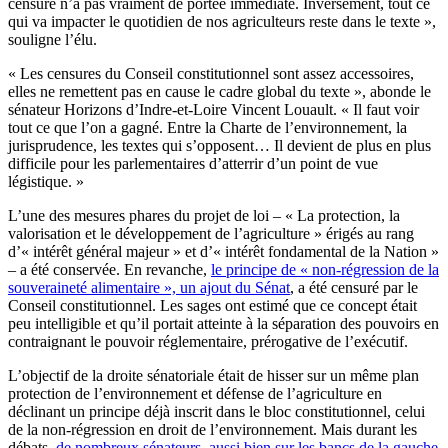
censuré n’a pas vraiment de portée immédiate. Inversement, tout ce
qui va impacter le quotidien de nos agriculteurs reste dans le texte »,
souligne l’élu.
« Les censures du Conseil constitutionnel sont assez accessoires,
elles ne remettent pas en cause le cadre global du texte », abonde le
sénateur Horizons d’Indre-et-Loire Vincent Louault. « Il faut voir
tout ce que l’on a gagné. Entre la Charte de l’environnement, la
jurisprudence, les textes qui s’opposent… Il devient de plus en plus
difficile pour les parlementaires d’atterrir d’un point de vue
légistique. »
L’une des mesures phares du projet de loi – « La protection, la
valorisation et le développement de l’agriculture » érigés au rang
d’« intérêt général majeur » et d’« intérêt fondamental de la Nation »
– a été conservée. En revanche,
le principe de « non-régression de la
souveraineté alimentaire », un ajout du Sénat
, a été censuré par le
Conseil constitutionnel. Les sages ont estimé que ce concept était
peu intelligible et qu’il portait atteinte à la séparation des pouvoirs en
contraignant le pouvoir réglementaire, prérogative de l’exécutif.
L’objectif de la droite sénatoriale était de hisser sur un même plan
protection de l’environnement et défense de l’agriculture en
déclinant un principe déjà inscrit dans le bloc constitutionnel, celui
de la non-régression en droit de l’environnement. Mais durant les
débats,
de nombreux sénateurs, aussi bien sur les bancs de la gauche