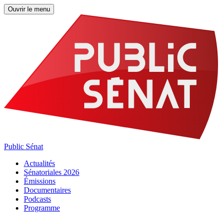
Ouvrir le menu
Public Sénat
Actualités
Sénatoriales 2026
Émissions
Documentaires
Podcasts
Programme