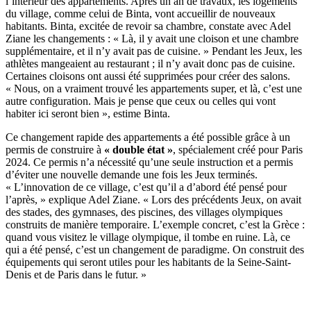
l’intérieur des appartements. Après un an de travaux, les logements
du village, comme celui de Binta, vont accueillir de nouveaux
habitants. Binta, excitée de revoir sa chambre, constate avec Adel
Ziane les changements : « Là, il y avait une cloison et une chambre
supplémentaire, et il n’y avait pas de cuisine. » Pendant les Jeux, les
athlètes mangeaient au restaurant ; il n’y avait donc pas de cuisine.
Certaines cloisons ont aussi été supprimées pour créer des salons.
« Nous, on a vraiment trouvé les appartements super, et là, c’est une
autre configuration. Mais je pense que ceux ou celles qui vont
habiter ici seront bien », estime Binta.
Ce changement rapide des appartements a été possible grâce à un
permis de construire à
« double état »
, spécialement créé pour Paris
2024. Ce permis n’a nécessité qu’une seule instruction et a permis
d’éviter une nouvelle demande une fois les Jeux terminés.
« L’innovation de ce village, c’est qu’il a d’abord été pensé pour
l’après, » explique Adel Ziane. « Lors des précédents Jeux, on avait
des stades, des gymnases, des piscines, des villages olympiques
construits de manière temporaire. L’exemple concret, c’est la Grèce :
quand vous visitez le village olympique, il tombe en ruine. Là, ce
qui a été pensé, c’est un changement de paradigme. On construit des
équipements qui seront utiles pour les habitants de la Seine-Saint-
Denis et de Paris dans le futur. »