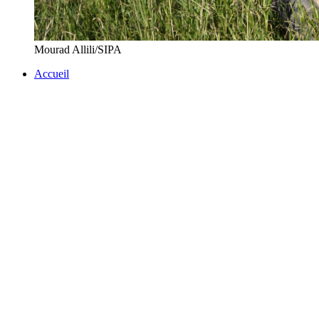
Mourad Allili/SIPA
Accueil