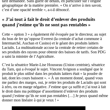
tarif demandée. Sans guère de détails, en particulier sur l’origine
géographique de la matière première. « On n’arrive à rien savoir,
c’est d’une opacité terrible », a-t-il dénoncé.
« J’ai tout à fait le droit d’enlever des produits
quand j’estime qu’ils ne sont pas rentables »
Cette « option 3 » a également été évoquée par le directeur, au sujet
du bras de fer qu’oppose Everest (la centrale d’achat commune à
Intermarché, Auchan et Casino) et le géant des produits laitiers
Lactalis. La multinationale accuse la centrale de retirer certains de
ses produits des rayons pour obtenir des baisses de tarifs. Son PDG
a saisi la ministre de l’Agriculture.
C’est la sénatrice Marie-Lise Housseau (Union centriste), sénatrice
du Tarn, qui a évoqué le sujet. Vincent Avignon a souligné que le
produit le plus utilisé dans les produits laitiers était « la poudre de
lait, dont les cours baissent ». « À un moment donné, quand vous
me parliez des marges, oui, je retire les produits de Lactalis qui sont
à zéro, ou en marge négative. J’estime que ça suffit et j’ai tout à fait
le droit dans ma politique d’assortiment d’enlever des produits
quand j’estime qu’ils ne sont pas rentables […] Je peux quand même
donner mon linéaire à qui je veux ! »