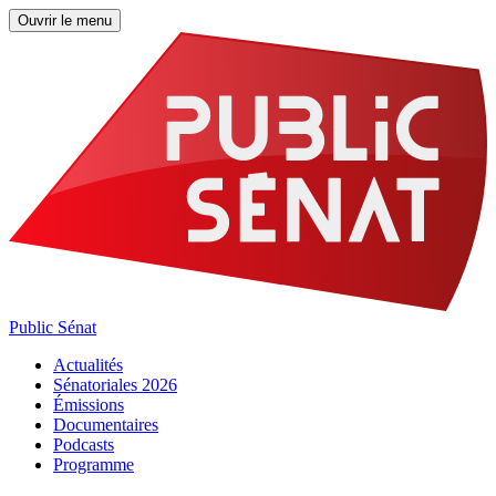
Ouvrir le menu
Public Sénat
Actualités
Sénatoriales 2026
Émissions
Documentaires
Podcasts
Programme