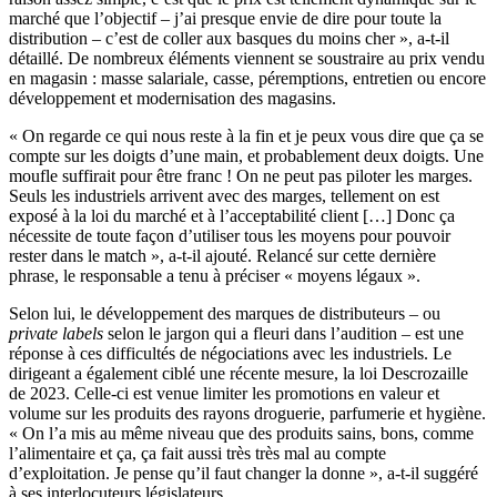
marché que l’objectif – j’ai presque envie de dire pour toute la
distribution – c’est de coller aux basques du moins cher », a-t-il
détaillé. De nombreux éléments viennent se soustraire au prix vendu
en magasin : masse salariale, casse, péremptions, entretien ou encore
développement et modernisation des magasins.
« On regarde ce qui nous reste à la fin et je peux vous dire que ça se
compte sur les doigts d’une main, et probablement deux doigts. Une
moufle suffirait pour être franc ! On ne peut pas piloter les marges.
Seuls les industriels arrivent avec des marges, tellement on est
exposé à la loi du marché et à l’acceptabilité client […] Donc ça
nécessite de toute façon d’utiliser tous les moyens pour pouvoir
rester dans le match », a-t-il ajouté. Relancé sur cette dernière
phrase, le responsable a tenu à préciser « moyens légaux ».
Selon lui, le développement des marques de distributeurs – ou
private labels
selon le jargon qui a fleuri dans l’audition – est une
réponse à ces difficultés de négociations avec les industriels. Le
dirigeant a également ciblé une récente mesure, la loi Descrozaille
de 2023. Celle-ci est venue limiter les promotions en valeur et
volume sur les produits des rayons droguerie, parfumerie et hygiène.
« On l’a mis au même niveau que des produits sains, bons, comme
l’alimentaire et ça, ça fait aussi très très mal au compte
d’exploitation. Je pense qu’il faut changer la donne », a-t-il suggéré
à ses interlocuteurs législateurs.