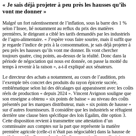
« Je sais déjà projeter à peu près les hausses qu’ils
vont me donner »
Malgré un fort ralentissement de l’inflation, sous la barre des 1 %
selon l’Insee, lié notamment au reflux du prix des matières
premières, le dirigeant a ciblé les tarifs demandés par les industriels
de l’agro-alimentaire. « J’espère vous faire sourire, mais il suffit que
je regarde l’indice de prix à la consommation, je sais déjà projeter à
peu près les hausses qu’ils vont me donner. Ils vont chercher
toujours quatre, cinq points, au-dessus de la réalité. Donc dans la
période de négociation qui nous est donnée, on passe la moitié du
temps à revenir à la raison », a-t-il expliqué aux sénateurs.
Le directeur des achats a notamment, au cours de l’audition, pris
l’exemple très concret des produits du rayon épicerie sucrée,
emblématique selon lui des décalages qui apparaissent avec les coûts
réels de production « depuis 2024 ». Vincent Avignon souligne que
son enseigne a obtenu « six points de baisse » au niveau des coûts
présentés par les marques distributeur, mais « six points de hausse »
sur d’autres fournisseurs. Il considère que les industriels se réfugient
derrière une clause bien spécifique des lois Egalim, dite option 3.
Cette disposition revient à transmettre une attestation d’un
commissaire aux comptes sur la part que représente la matière
première agricole (celle-ci n’était pas négociable) dans la hausse de