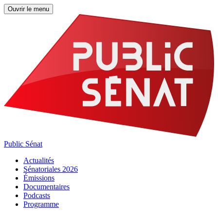
Ouvrir le menu
Public Sénat
Actualités
Sénatoriales 2026
Émissions
Documentaires
Podcasts
Programme