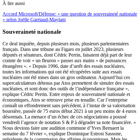
À lire aussi
Accord Microsoft/Défense: « une question de souveraineté nationale
» selon Joëlle Garriaud-Maylam
Souveraineté nationale
Ce deal inquiète, depuis plusieurs mois, plusieurs parlementaires
français. Dans une tribune au Figaro en juillet 2023, plusieurs
députés et sénateurs, dont Cédric Perrin, faisaient déjà part de leur
crainte de voir « un fleuron » passer aux mains « de puissances
étrangères ». « Depuis 1996, date d’arrêt des essais nucléaires,
toutes les informations qui ont été récupérées suite aux essais
nucléaires ont été mises dans un gros ordinateur. Aujourd’hui ces
supercalculateurs détenus par Atos permettent de simuler des essais
nucléaires, et sont donc des outils de l’indépendance française »,
explique Cédric Perrin. Entre enjeux de souveraineté nationale et
économiques, Atos se retrouve prise en tenaille. Car l’entreprise
connaît un effondrement sans précédent, à l’instar de sa valorisation
boursière, passée de 75 euros début 2021 à un peu moins de 4 euros
désormais. La menace d’un échec de ces négociations a poussé
vendredi l’agence de notation S & P à dégrader sa note financière. «
Nous devions faire une audition commune d’Yves Bernaert la
semaine du 7 février », explique Dominique Estrosi Sassone,
présidente de la commission des affaires économiques. Mais les