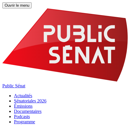
Ouvrir le menu
Public Sénat
Actualités
Sénatoriales 2026
Émissions
Documentaires
Podcasts
Programme