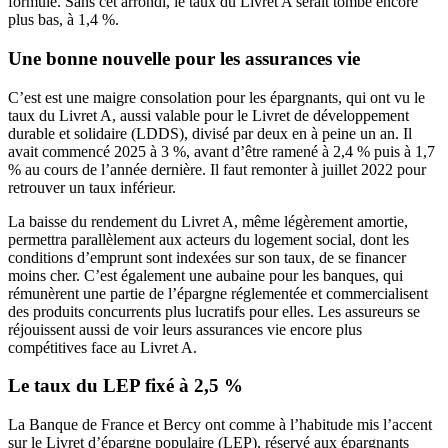
formule. Sans cet arrondi, le taux du Livret A serait tombé encore
plus bas, à 1,4 %.
Une bonne nouvelle pour les assurances vie
C’est est une maigre consolation pour les épargnants, qui ont vu le
taux du Livret A, aussi valable pour le Livret de développement
durable et solidaire (LDDS), divisé par deux en à peine un an. Il
avait commencé 2025 à 3 %, avant d’être ramené à 2,4 % puis à 1,7
% au cours de l’année dernière. Il faut remonter à juillet 2022 pour
retrouver un taux inférieur.
La baisse du rendement du Livret A, même légèrement amortie,
permettra parallèlement aux acteurs du logement social, dont les
conditions d’emprunt sont indexées sur son taux, de se financer
moins cher. C’est également une aubaine pour les banques, qui
rémunèrent une partie de l’épargne réglementée et commercialisent
des produits concurrents plus lucratifs pour elles. Les assureurs se
réjouissent aussi de voir leurs assurances vie encore plus
compétitives face au Livret A.
Le taux du LEP fixé à 2,5 %
La Banque de France et Bercy ont comme à l’habitude mis l’accent
sur le Livret d’épargne populaire (LEP), réservé aux épargnants