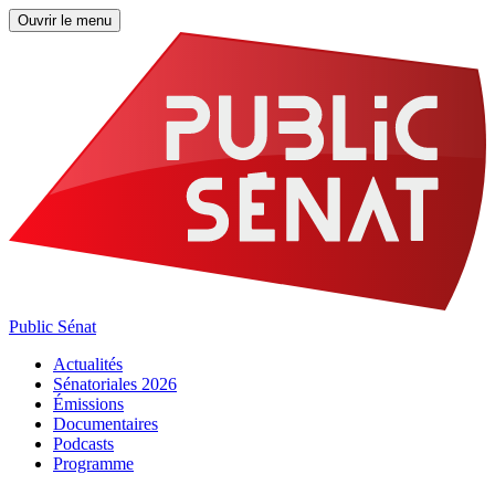
Ouvrir le menu
Public Sénat
Actualités
Sénatoriales 2026
Émissions
Documentaires
Podcasts
Programme