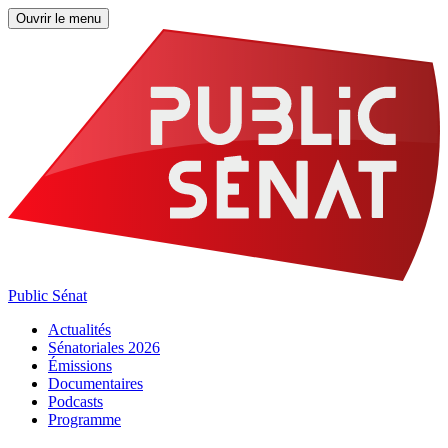
Ouvrir le menu
Public Sénat
Actualités
Sénatoriales 2026
Émissions
Documentaires
Podcasts
Programme