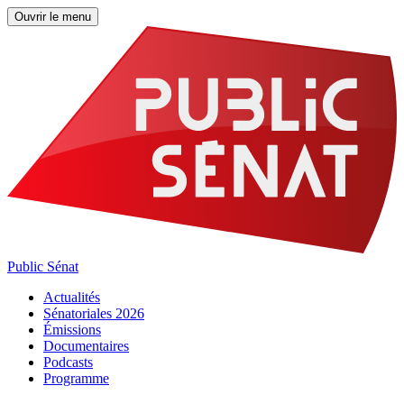
Ouvrir le menu
Public Sénat
Actualités
Sénatoriales 2026
Émissions
Documentaires
Podcasts
Programme