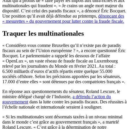
Attal qui a promis de « faire payer les impôts aux ultra-riches et aux
multinationales qui fraudent ». « Je crains un angle mort majeur du
dispositif. C’est celui des paradis fiscaux », a dénoncé Éric Bocquet.
Une position qu’il avait déjà défendue au printemps,
dénonçant des
« mesurettes » du gouvernement pour lutter contre la fraude fiscale.
Traquer les multinationales
« Considérez-vous comme Bruxelles qu’il n’existe pas de paradis
fiscaux au sein de l’Union européenne ? », a encore questionné Éric
Bocquet. Le parlementaire a rappelé les dessous de l’affaire
« OpenLux », un vaste réseau de fraude fiscale au Luxembourg
relevé par les journalistes du Monde en février 2021. Au total :
6.500 milliards d’euros d’actifs répartis entre quelque 55.000
sociétés offshore. Selon les précisions apportées par les sénateurs,
17.000 d’entre elles « sont détenues par des compatriotes français ».
En réponse aux questionnements du sénateur, Roland Lescure, le
ministre délégué chargé de l’Industrie,
a défendu l’action du
gouvernement
dans la lutte contre les paradis fiscaux. Des réussites à
l’échelle nationale et internationale seraient à souligner.
« Si les multinationales sont désormais taxées à un niveau minimal
dans le monde c’est grâce au gouvernement français », a martelé
Roland Lescure. « C’est grâce à la détermination de notre