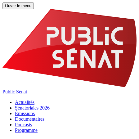
Ouvrir le menu
Public Sénat
Actualités
Sénatoriales 2026
Émissions
Documentaires
Podcasts
Programme